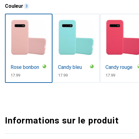
Couleur
3
Rose bonbon
Candy bleu
Candy rouge
CHF
17.99
CHF
17.99
CHF
17.99
Informations sur le produit