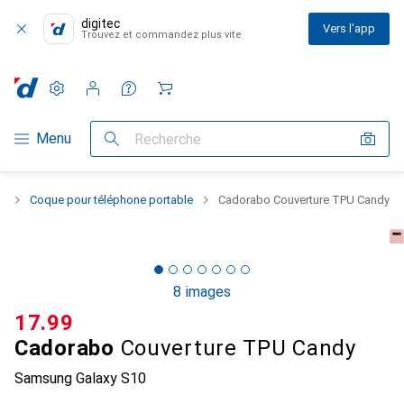
digitec
Vers l'app
Trouvez et commandez plus vite
Paramètres
Compte client
Listes de comparaison
Listes d'envies
Panier
Navigation par catégorie
Menu
Recherche
e
Coque pour téléphone portable
Cadorabo Couverture TPU Candy
8 images
CHF
17.99
Cadorabo
Couverture TPU Candy
Samsung Galaxy S10