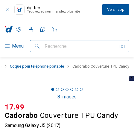
digitec
Vers l'app
Trouvez et commandez plus vite
Paramètres
Compte client
Listes de comparaison
Listes d'envies
Panier
Navigation par catégorie
Menu
Recherche
e
Coque pour téléphone portable
Cadorabo Couverture TPU Candy
8 images
CHF
17.99
Cadorabo
Couverture TPU Candy
Samsung Galaxy J5 (2017)