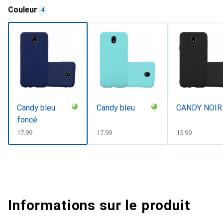
Couleur
4
Candy bleu
Candy bleu
CANDY NOIR
foncé
CHF
17.99
CHF
17.99
CHF
15.99
Informations sur le produit