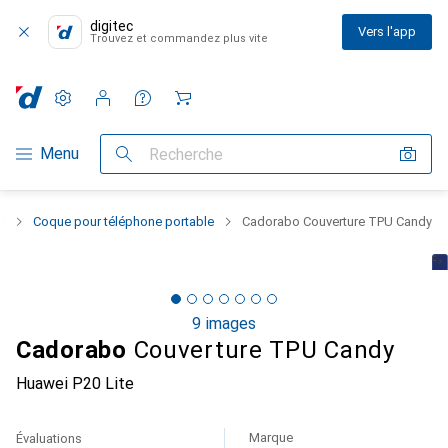
digitec
Vers l'app
Trouvez et commandez plus vite
Paramètres
Compte client
Listes de comparaison
Listes d'envies
Panier
Navigation par catégorie
Menu
Recherche
e
Coque pour téléphone portable
Cadorabo Couverture TPU Candy
9 images
Cadorabo
Couverture TPU Candy
Huawei P20 Lite
Marque
Évaluations