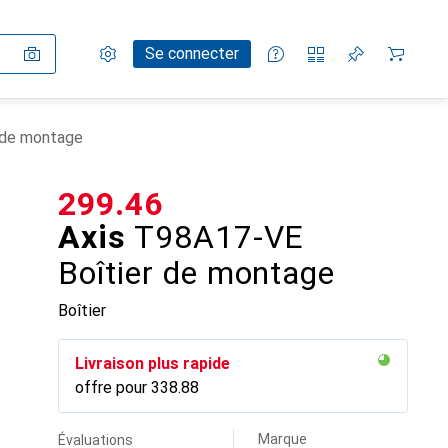
Paramètres
Compte client
Listes de comparaison
Listes d'envies
Panier
Se connecter
 de montage
CHF
299.46
Axis
T98A17-VE
Boîtier de montage
Boîtier
Livraison plus rapide
offre pour
CHF
338.88
Marque
Évaluations