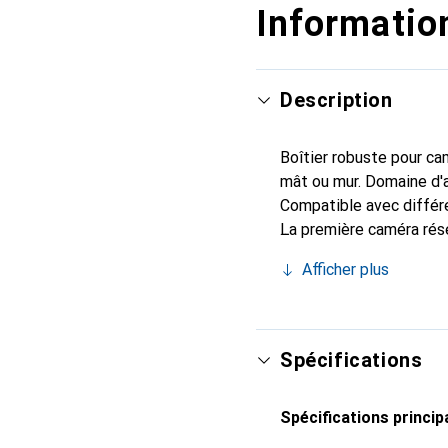
Information
Description
Boîtier robuste pour ca
mât ou mur. Domaine d'ap
Compatible avec différe
La première caméra rése
leader dans le domaine 
Afficher plus
suédoise est désormais 
réseau d'Axis se trouve
les aéroports ainsi que 
pénitentiaires, dans les
Spécifications
recherche et du dévelop
qualité de l'entreprise.
Spécifications princip