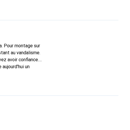
ra. Pour montage sur
istant au vandalisme.
vez avoir confiance.
 aujourd'hui un
984 et l'entreprise
roduits de vidéo
ce de détail, dans
 les établissements
e valeur d'Axis, de la
 par l'exigence de