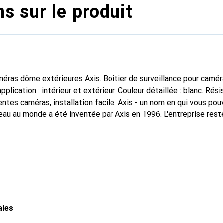
s sur le produit
méras dôme extérieures Axis. Boîtier de surveillance pour camé
plication : intérieur et extérieur. Couleur détaillée : blanc. Rés
ntes caméras, installation facile. Axis - un nom en qui vous pou
au au monde a été inventée par Axis en 1996. L'entreprise reste
de la vidéosurveillance. Axis Communications a été fondée en 1
présente dans le monde entier avec ses propres filiales. Les p
nt également partout : dans les espaces publics, dans le commer
dans les trains et sur les autoroutes, dans les universités, dans
 casinos et dans les agences bancaires. L'ensemble de la chaîne d
pement à la production en passant par le recyclage, est marqué
ales