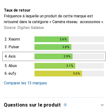
Taux de retour
Fréquence à laquelle un produit de cette marque est
retourné dans la catégorie « Caméra réseau : accessoires ».
Source: Digitec Galaxus
2.
Xiaomi
2.6
%
2.6
%
3.
Pulsar
2.8
%
2.8
%
4.
Axis
2.9
%
2.9
%
5.
Abus
3.1
%
3.1
%
6.
eufy
3.6
%
3.6
%
Comparer les 13 marques
Questions sur le produit
0