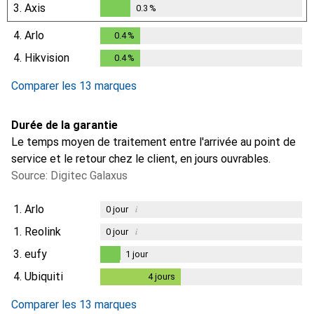
3.
Axis
0.3
%
0.3
%
4.
Arlo
0.4
%
0.4
%
4.
Hikvision
0.4
%
0.4
%
Comparer les 13 marques
Durée de la garantie
Le temps moyen de traitement entre l'arrivée au point de
service et le retour chez le client, en jours ouvrables.
Source: Digitec Galaxus
1.
Arlo
i
0
jour
1.
Reolink
i
0
jour
3.
eufy
1
jour
1
jour
4.
Ubiquiti
4
jours
4
jours
i
Données insuffisantes
Comparer les 13 marques