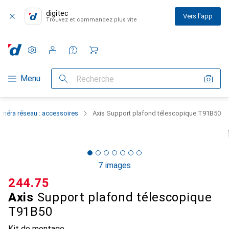
digitec
Vers l'app
Trouvez et commandez plus vite
Paramètres
Compte client
Listes de comparaison
Listes d'envies
Panier
Navigation par catégorie
Menu
Recherche
méra réseau : accessoires
Axis Support plafond télescopique T91B50
7 images
CHF
244.75
Axis
Support plafond télescopique
T91B50
Kit de montage