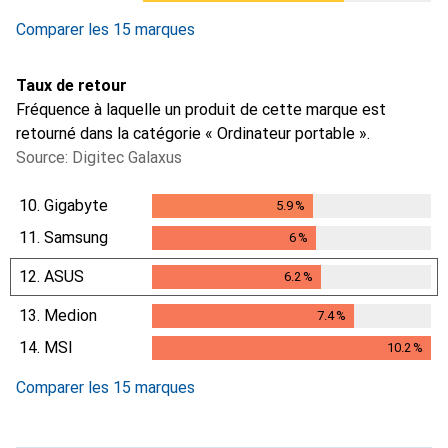
Comparer les 15 marques
Taux de retour
Fréquence à laquelle un produit de cette marque est
retourné dans la catégorie « Ordinateur portable ».
Source: Digitec Galaxus
10.
Gigabyte
5.9
%
5.9
%
11.
Samsung
6
%
6
%
12.
ASUS
6.2
%
6.2
%
13.
Medion
7.4
%
7.4
%
14.
MSI
10.2
%
10.2
%
Comparer les 15 marques