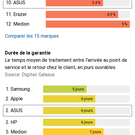
10.
ASUS
3.4
%
3.4
%
11.
Erazer
4.3
%
4.3
%
12.
Medion
5
%
5
%
Comparer les 15 marques
Durée de la garantie
Le temps moyen de traitement entre l'arrivée au point de
service et le retour chez le client, en jours ouvrables.
Source: Digitec Galaxus
1.
Samsung
5
jours
5
jours
2.
Apple
6
jours
6
jours
2.
ASUS
6
jours
6
jours
2.
HP
6
jours
6
jours
5.
Medion
7
jours
7
jours