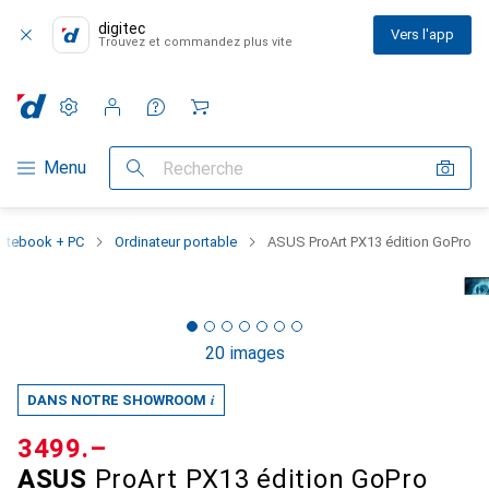
digitec
Vers l'app
Trouvez et commandez plus vite
Paramètres
Compte client
Listes de comparaison
Listes d'envies
Panier
Navigation par catégorie
Menu
Recherche
otebook + PC
Ordinateur portable
ASUS ProArt PX13 édition GoPro
20 images
i
DANS NOTRE SHOWROOM
CHF
3499.–
ASUS
ProArt PX13 édition GoPro