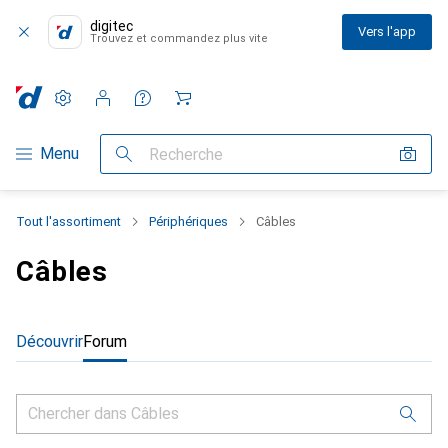
digitec
Vers l'app
Trouvez et commandez plus vite
Paramètres
Compte client
Listes de comparaison
Listes d'envies
Panier
Navigation par catégorie
Menu
Recherche
Tout l'assortiment
Périphériques
Câbles
Câbles
Découvrir
Forum