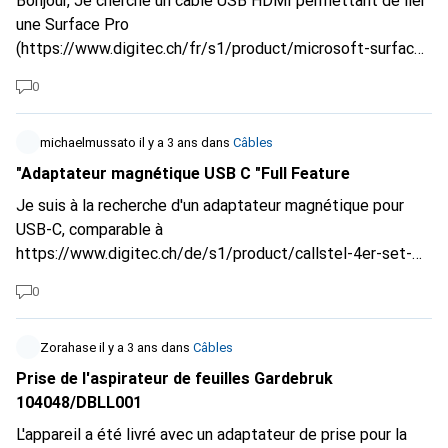
Bonjour, Je cherche un câble USB HDMI permettant de lier
une Surface Pro
(
https://www.digitec.ch/fr/s1/product/microsoft-surface-
pro-ssd-128go-avec-typecover-1230-intel-core-i5-7300u-
0
4-go-128-go-ordinateur-porta-6530833)
à une tv.
Utilisation / condition : Netflix, VLC, 3-4m Qu'est qui
pourrait faire l'affaire ? Merci d'avance pour vos conseils
michaelmussato
il y a 3 ans
dans
Câbles
éclairés.
"Adaptateur magnétique USB C "Full Feature
Je suis à la recherche d'un adaptateur magnétique pour
USB-C, comparable à
https://www.digitec.ch/de/s1/product/callstel-4er-set-
90-usb-c-schnell-ladeadapter-on-board-diagnose-
0
21341570?supplier=4270853
Malheureusement, j'ai
acheté ces adaptateurs Callstel et j'ai réalisé plus tard
qu'ils ne pouvaient pas transmettre de vidéo - ils ne sont
Zorahase
il y a 3 ans
dans
Câbles
donc pas "full feature". J'aimerais utiliser cet adaptateur
Prise de l'aspirateur de feuilles Gardebruk
en combinaison avec
https://www.digitec.ch/de...
. Merci et
104048/DBLL001
salutations, Michael
L'appareil a été livré avec un adaptateur de prise pour la