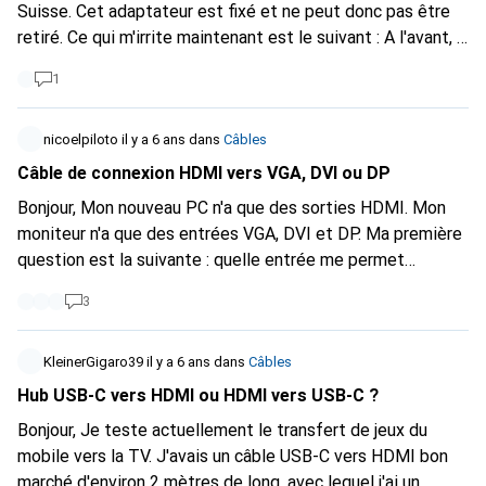
Suisse. Cet adaptateur est fixé et ne peut donc pas être
retiré. Ce qui m'irrite maintenant est le suivant : A l'avant, il
y a 3 broches métalliques, donc tout va bien. Mais vers
1
l'arrière, une broche métallique dépasse légèrement sur le
côté. Le connecteur a une ouverture à gauche et à droite. Il
n'y avait donc pas d'autre moyen de monter l'adaptateur.
nicoelpiloto
il y a 6 ans
dans
Câbles
J'aurais bien une photo, mais il semble qu'on ne puisse pas
Câble de connexion HDMI vers VGA, DVI ou DP
télécharger d'image. Ma question est la suivante : est-ce
Bonjour, Mon nouveau PC n'a que des sorties HDMI. Mon
dangereux en termes d'électrocution ? J'ai déjà utilisé des
moniteur n'a que des entrées VGA, DVI et DP. Ma première
adaptateurs de ce type, mais jamais une broche ne
question est la suivante : quelle entrée me permet
dépassait vers le haut, dans le sens du câble. Est-ce
d'obtenir un meilleur résultat ? Et ma deuxième question :
normal ? Merci pour vos réponses.
3
quel câble dois-je utiliser ? Merci beaucoup pour vos
réponses. Salutations Martin
KleinerGigaro39
il y a 6 ans
dans
Câbles
Hub USB-C vers HDMI ou HDMI vers USB-C ?
Bonjour, Je teste actuellement le transfert de jeux du
mobile vers la TV. J'avais un câble USB-C vers HDMI bon
marché d'environ 2 mètres de long, avec lequel j'ai un