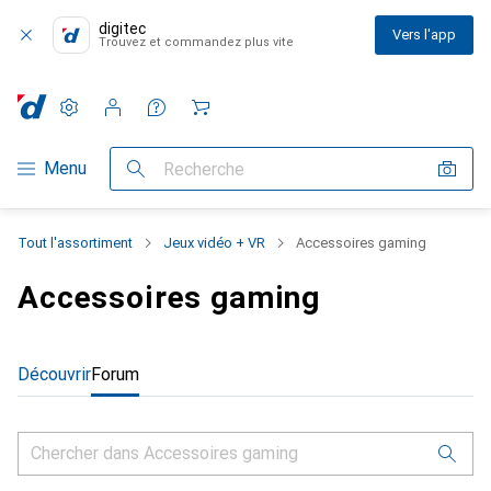
digitec
Vers l'app
Trouvez et commandez plus vite
Paramètres
Compte client
Listes de comparaison
Listes d'envies
Panier
Navigation par catégorie
Menu
Recherche
Tout l'assortiment
Jeux vidéo + VR
Accessoires gaming
Accessoires gaming
Découvrir
Forum