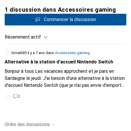
1 discussion dans Accessoires gaming
Commencer la discussion
Récemment actif
broetli85
il y a 7 ans
dans
Accessoires gaming
Alternative à la station d'accueil Nintendo Switch
Bonjour à tous Les vacances approchent et je pars en
Sardaigne le jeudi. J'ai besoin d'une alternative à la station
d'accueil Nintendo Switch (que je n'ai pas envie d'emporter
avec moi). Quelqu'un a-t-il une idée ou une expérience d'un
2
convertisseur USB-C HDMI qui fonctionne ? Il n'y a pas
grand chose sur le net :(
i
Ordre des
discussions