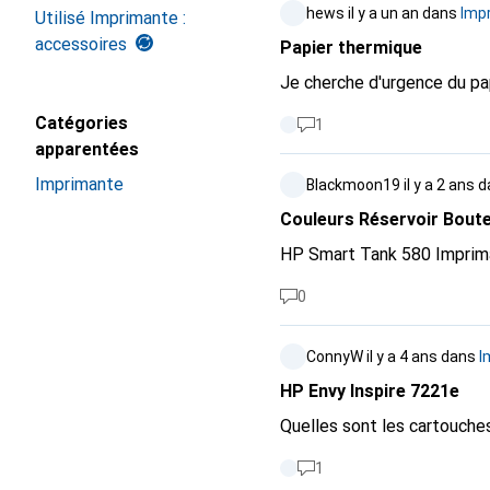
hews
il y a un an
dans
Impr
Utilisé Imprimante :
accessoires
Papier thermique
Je cherche d'urgence du p
Catégories
1
apparentées
Imprimante
Blackmoon19
il y a 2 ans
d
Couleurs Réservoir Boute
HP Smart Tank 580 Impriman
0
ConnyW
il y a 4 ans
dans
I
HP Envy Inspire 7221e
Quelles sont les cartouches
1