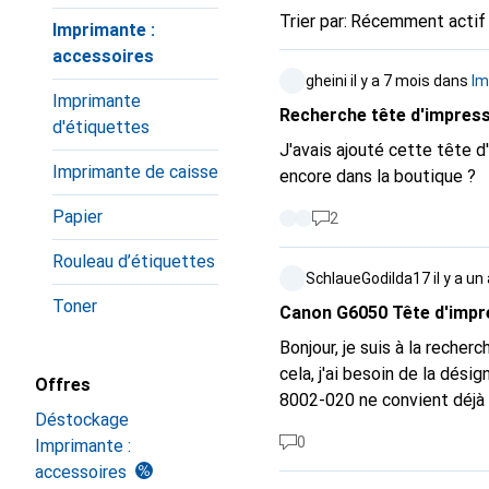
Trier par
:
Récemment actif
Imprimante :
accessoires
gheini
il y a 7 mois
dans
Im
Imprimante
Recherche tête d'impress
d'étiquettes
J'avais ajouté cette tête d'
Imprimante de caisse
encore dans la boutique ?
Papier
2
Rouleau d’étiquettes
SchlaueGodilda17
il y a un
Toner
Canon G6050 Tête d'impr
Bonjour, je suis à la rech
cela, j'ai besoin de la dési
Offres
Déstockage
0
Imprimante :
accessoires