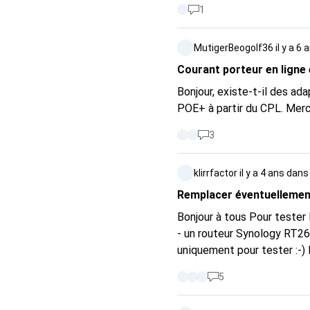
1
MutigerBeogolf36
il y a 6 
Courant porteur en ligne
Bonjour, existe-t-il des ad
POE+ à partir du CPL. Merc
3
klirrfactor
il y a 4 ans
dan
Remplacer éventuellemen
Bonjour à tous Pour tester la connexion via CPL, j'ai reçu - j'ai reçu un ancien kit Devolo --> dLAN 500 AVplus
- un routeur Synology RT260
uniquement pour tester :-) Le CPL est connecté/installé de la manière suivante 1 x Devolo dans le salon
près du routeur/modem (maî
5
(NAS) Avec le Devolo Cockpit, il m'indique des vitesses (moyennes - varie parfois de 15 plus ou moins)
Devolo salon --> Devolo bureau 