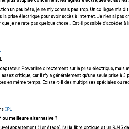
la plus stupide concernant les lignes électriques et autres.
la prise électrique pour avoir accès à Internet. Je n'en ai pas cr
 que je ne rate pas quelque chose... Est-il possible d'accéder à 
rendra au sérieux, la question est
probablement assez stupide. Salutations amicales - anon
L
L
n adaptateur Powerline directement sur la prise électrique, mais 
 assez critique, car il n'y a généralement qu'une seule prise à 3 
des multiprises spéciales ou recommandées qui
ativement les adaptateurs Powerline ?
ns
CPL
ou meilleure alternative ?