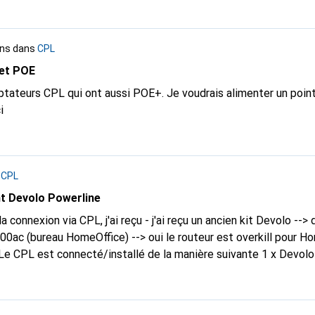
ans
dans
CPL
 et POE
aptateurs CPL qui ont aussi POE+. Je voudrais alimenter un point
i
s
CPL
t Devolo Powerline
0ac (bureau HomeOffice) --> oui le routeur est overkill pour Home
tre) 1 x Devolo dans une pièce (bureau à domicile) 1 x Devolo 
: 70Mbit/s Devolo bureau --> Devolo salon : 112 Mbit/s Devolo Salon -->