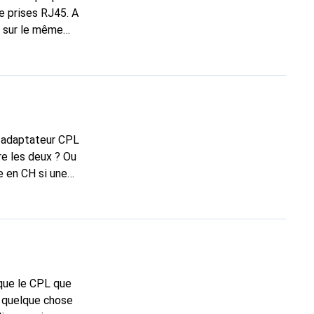
de prises RJ45. A
s sur le même
lais donc acheter
de loisirs n'est
de loisirs du premier sous-sol ? Merci d'avance.
un adaptateur CPL
re les deux ? Ou
e en CH si une
 que le CPL que