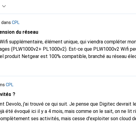
s
dans
CPL
ension du réseau
ifi supplémentaire, élément unique, qui viendra compléter mon
 étages (PLW1000v2+ PL1000v2). Est-ce que PLW1000v2 Wifi pe
el produit Netgear est 100% compatible, branché au réseau élec
ns
CPL
vités ?
t Devolo, j'ai trouvé ce qui suit. Je pense que Digitec devrait le
 été évoqué ici il y a 4 mois, mais comme on le sait, on ne lit ri
omplètement ses activités, mais cesse d'exploiter son cloud 
ontrol le 31 décembre 2025, ce qui limite fortement le système
ne/WLAN) et les solutions industrielles restent en place, car 