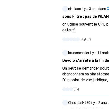
réoriente stratégiquement, 
nikolaos
il y a 3 ans
dans
C
perte de l'accès à distance et à la commande vocale. Qu
des fonctions cloud : À part
sous Filtre : pas de WLAN
et de scènes disparaîtront
on utilise souvent le CPL 
continuent de fonctionner, m
défaut".
Devolo Home Control est supprimée des App Stores. Q
à d'autres systèmes : Rock
+
2
9
abonnement et reprogramma
utilisées, mais cela impliq
brunoschaller
il y a 11 moi
en place, mais nécessite un nouveau "c
Devolo s'arrête à la fin d
d'une réorientation straté
l'industrie. L'entreprise a 
On peut se demander pourqu
abandonnera sa plateforme 
D'un point de vue juridique
comporteront.
4
ChristianH780
il y a 2 ans