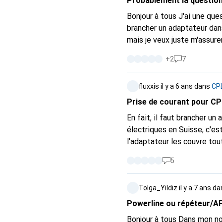
Probablement la question 
Bonjour à tous J'ai une question un peu bête, je ne m'y connais pas trop. Un collègue m'a dit qu'il suffisait de
brancher un adaptateur dans 
mais je veux juste m'assurer
chez soi) sans prise de sol WAN RJ-45 ? J'espère que quelqu'un me p
+
2
7
fluxxis
il y a 6 ans
dans
CP
Prise de courant pour CP
En fait, il faut brancher u
électriques en Suisse, c'est
l'adaptateur les couvre toutes en même temps. Existe-t-il 
n'influencent pas trop nég
5
Tolga_Yildiz
il y a 7 ans
da
Powerline ou répéteur/AP 
Bonjour à tous Dans mon nouvel appartement (1er étage), j'ai la fibre optique et un RJ45 dans chaque pièce