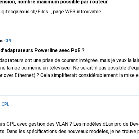
tension, nombre maximum possible par routeur
igitecgalaxus.ch/Files...
, page WEB introuvable
ns
CPL
s d'adaptateurs Powerline avec PoE ?
daptateurs ont une prise de courant intégrée, mais je veux la lais
téléviseur. Ne serait-il pas possible d'équiper la ou les
 over Ethernet) ? Cela simplifierait considérablement la mise 
it plus esthétique. Après tout, les interfaces réseau sont direct
s
CPL
urs CPL avec gestion des VLAN ? Les modèles dLan pro de Devol
its. Dans les spécifications des nouveaux modèles, je ne trouve 