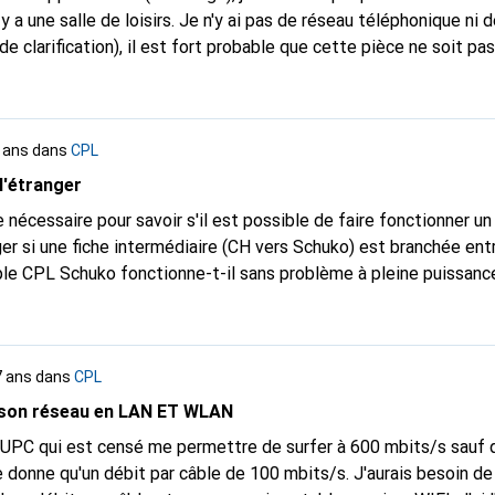
l y a une salle de loisirs. Je n'y ai pas de réseau téléphonique ni 
e clarification), il est fort probable que cette pièce ne soit pa
rtement. Je n'ai pas de réseau dans la salle de loisirs et je vou
olo. Mais je ne sais pas si cela sert à quelque chose si la salle 
t puis-je faire passer le
7 ans
dans
CPL
signal de l'appartement du premier étage à la salle 
l'étranger
ce nécessaire pour savoir s'il est possible de faire fonctionner 
ger si une fiche intermédiaire (CH vers Schuko) est branchée ent
uple CPL Schuko fonctionne-t-il sans problème à pleine puissanc
rcalée ?
 7 ans
dans
CPL
 son réseau en LAN ET WLAN
t UPC qui est censé me permettre de surfer à 600 mbits/s sauf
n débit par câble de 100 mbits/s. J'aurais besoin de quelque chose