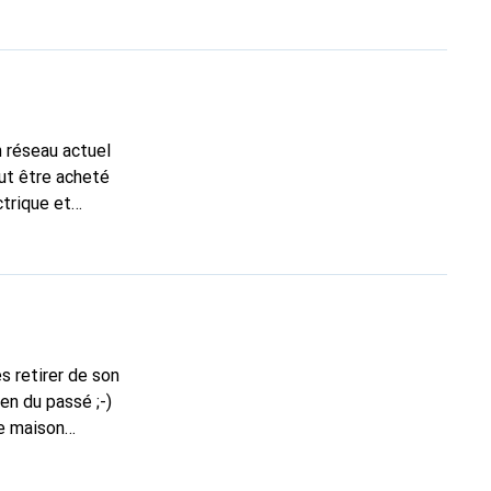
 réseau actuel
ut être acheté
trique et
s retirer de son
en du passé ;-)
de maison
 ; les produits de
Devolo se