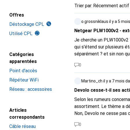
Trier par
:
Récemment actif
Offres
o.grossniklaus
il y a 5 moi
Déstockage CPL
Netgear PLW1000v2 - ext
Utilisé CPL
Je cherche un PLW1000v2 W
qui s'étend sur plusieurs
séparément ? et sin non qu
Catégories
formant un CPL Wi-Fi ?
apparentées
0
Point d'accès
Répéteur WiFi
Martino_ch
il y a 7 mois
da
Réseau : accessoires
Devolo cesse-t-il ses acti
Selon les rumeurs concernan
assortiment. Le thème a déjà
Articles
Non, Devolo ne cesse pas c
correspondants
intelligente Devolo Home C
0
Câble réseau
réseau domestique (Powerli