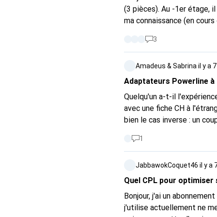
(3 pièces). Au -1er étage, i
ma connaissance (en cours d
réseau électrique que l'appa
3
le Powerline Powerlan de Dev
pas sur le même réseau électrique. Un répéteur/AP est-il plus efficace ou commen
Amadeus & Sabrina
il y a 
Adaptateurs Powerline à 
Quelqu'un a-t-il l'expérien
avec une fiche CH à l'étran
bien le cas inverse : un co
fiche d'adaptateur est inte
1
JabbawokCoquet46
il y a
Quel CPL pour optimiser
Bonjour, j'ai un abonnemen
j'utilise actuellement ne me donne qu'u