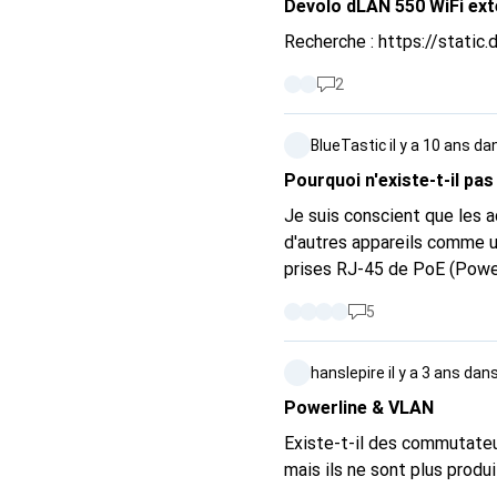
Devolo dLAN 550 WiFi ex
Recherche :
https://static.d
2
BlueTastic
il y a 10 ans
da
Pourquoi n'existe-t-il pa
Je suis conscient que les a
d'autres appareils comme une lampe ou même un 
prises RJ-45 de PoE (Power
points d'accès et la rendra
5
réseau électrique.
hanslepire
il y a 3 ans
dan
Powerline & VLAN
Existe-t-il des commutate
mais ils ne sont plus produ