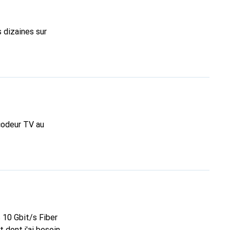
t
approprié ? - Comment puis-je filtrer un câble approprié ? Merci
s dizaines sur
écodeur TV au
 10 Gbit/s Fiber
t dont j'ai besoin.