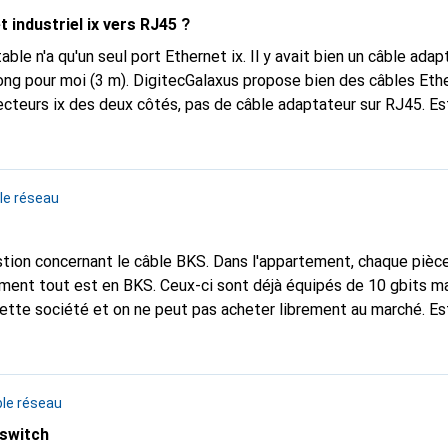
 industriel ix vers RJ45 ?
ble n'a qu'un seul port Ethernet ix. Il y avait bien un câble ada
ong pour moi (3 m). DigitecGalaxus propose bien des câbles Ethe
teurs ix des deux côtés, pas de câble adaptateur sur RJ45. Es
emple de ceux-ci :
https://b2b.harting.com/ebusiness...
?
ts=1&q=:code-
:true:282:HARTING+ix+Industrial%255Bregistered%255D:1631:
le réseau
4+m:1631:0%252C5+m:1631:0%252C6+m:1631:0%252C7+m:16
:1631:1%252C5+m:2202:HARTING+ix+Industrial%255Bregist
172-desc&page=0) in Zukunft auch ins Programm aufgenomme
ment tout est en BKS. Ceux-ci sont déjà équipés de 10 gbits ma
ette société et on ne peut pas acheter librement au marché. Est
âble RJ-45 ? Ou dois-je arracher tous les câbles et en tirer de nouv
le réseau
switch