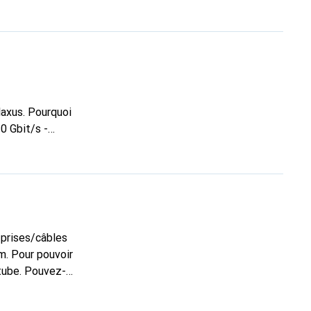
ourquoi
0 Gbit/s -
 - Rayon de
t de 2.5mm.) - A
 Pourrait-
res le produit :
 prises/câbles
ien, je transporte
m. Pour pouvoir
sser 1Gig,
n tube. Pouvez-
. Et je coupe le
es câbles de pose
verre ... mais
du produit. :-(