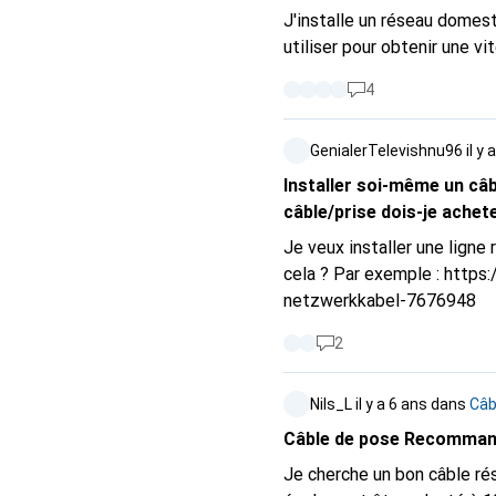
J'installe un réseau domes
utiliser pour obtenir une v
4
GenialerTelevishnu96
il y
Installer soi-même un câb
câble/prise dois-je achet
Je veux installer une ligne
cela ? Par exemple :
https:
netzwerkkabel-7676948
2
Nils_L
il y a 6 ans
dans
Câb
Câble de pose Recomman
Je cherche un bon câble rés