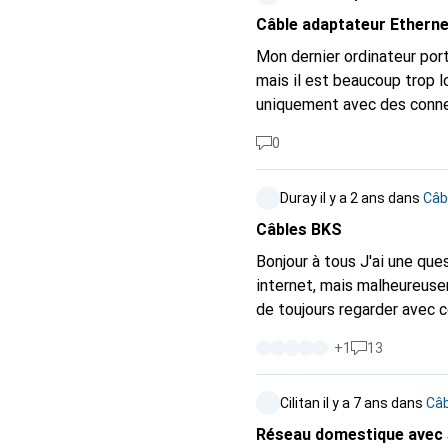
Câble adaptateur Ethernet
Mon dernier ordinateur porta
mais il est beaucoup trop l
uniquement avec des connec
câbles adaptateurs (par ex
0
search=false&showProduc
asc:inProductListAllowed
Duray
il y a 2 ans
dans
Câb
0%252C3+m:1631:0%252C
631:0%252C9+m:1631:1+m
Câbles BKS
:2203:RJ45&sort=integer7
Bonjour à tous J'ai une question concernant le câble BKS. Dans l'appartement, chaque pièce a une connexion
internet, mais malheureuse
de toujours regarder avec c
les couper et de mettre un c
+
1
13
d'avance Salutations Duri
Cilitan
il y a 7 ans
dans
Câb
Réseau domestique avec 