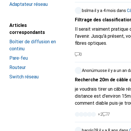
avec les produits actuels, je n'arrive
Adaptateur réseau
Merci beaucoup !
arrivent également sur le m
bslma
il y a 4 mois
dans
Câ
adhésive) thème plus large
Filtrage des classificatio
composants actifs de Huawe
Articles
suis pas intéressé) et une 
Il serait vraiment pratique 
correspondants
suis légèrement intéressé).
l'avenir. Jusqu'à présent, v
Boîtier de diffusion en
fibres optiques.
continu
0
Pare-feu
Routeur
Anonümuose
il y a un an
d
Switch réseau
Recherche 20m de câble d'
je voudrais tirer un câble 
distance est d'environ 15m 
comment diable puis-je trouv
câbles d'installation/de po
+
2
7
non @andreas, qui ne cesse
acheter un câble d'installation de 305m. Je lis partout que la Cat
barolo28
il y a 8 ans
dans