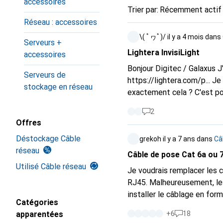
accessoires
Trier par
:
Récemment actif
Réseau : accessoires
\( ﾟヮﾟ)/
il y a 4 mois
dans
Serveurs +
Lightera InvisiLight
accessoires
Bonjour Digitec / Galaxus J
Serveurs de
https://lightera.com/p...
Je s
stockage en réseau
exactement cela ? C'est po
probablement aussi pour 25
2
courbure : 5mm (selon G.657
Offres
coller le long du mur/plafond 
Déstockage Câble
grekoh
il y a 7 ans
dans
Câ
il être ajouté à l'assortimen
réseau
https://datasheet.lightera
Câble de pose Cat 6a ou 7
https://www.youtube.com
Utilisé Câble réseau
Je voudrais remplacer les 
un pont sans fil WLAN avec 2
RJ45. Malheureusement, les
mes VLAN, mais la latence 
installer le câblage en form
l'implémentation de MLO se
Catégories
vous me recommander un câb
spectre radio des voisins de
apparentées
+
6
18
d'un diamètre maximal de 6 