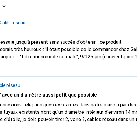
Câble réseau
'essaie jusqu'à présent sans succès d'obtenir _ce produit_ :
erais très heureux s'il était possible de le commander chez Galaxus. P
urquoi : - "Fibre monomode normale", 9/125 µm (convient pour 1
 Gbit/s, maybe 100 Gbit/s ? ...) - Diamètre de 0.6mm seulement
.B3 ; le fabricant promet un rayon de courbure encore plus étroi
avec de la colle soluble à l'eau (pas de colle chaude). - Peut être peint
ble réseau
t ? Avec Adhesive et Dispensing Tool, ... (voir :
.com/versao_et_...
) Vu pour la première fois sur @apalrdsadventu
 avec un diamètre aussi petit que possible
/watch
// Pourquoi maintenant ? Le thème est d'actualité chez moi. J'ai chez moi
connexions téléphoniques existantes dans notre maison par des
x Ruckus R770 ... et je n'en suis pas très satisfait. C'est très b
 tuyaux existants n'ont qu'un diamètre intérieur d'environ 14 m
augmente et la bande passante ... Je ne peux pas vraiment dépa
e d'étoile, je dois pouvoir tirer 2, voire 3, câbles réseau dans u
 fait toujours attendre et le tout consomme beaucoup d'énergie
le de pose Cat.6a ou Cat.7 le plus fin possible ? Existe-t-il d
 manière quasi permanente s'il y a une sauvegarde. Solution : le 
mm ? Chez digitec, cette indication manque dans la description 