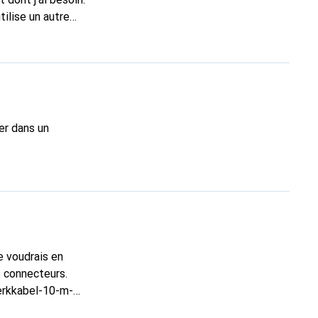
tilise un autre
1Gbit/s).
rer dans un
e voudrais en
s connecteurs.
erkkabel-10-m-
le connecteur