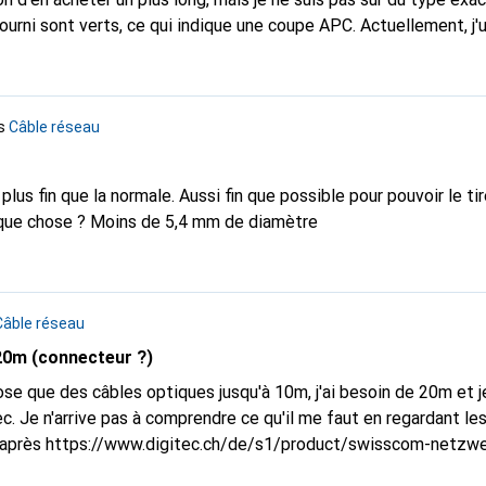
urni sont verts, ce qui indique une coupe APC. Actuellement, j'u
necteur SC bleu dans le routeur, et la connexion semble top (>
s
Câble réseau
lus fin que la normale. Aussi fin que possible pour pouvoir le ti
uelque chose ? Moins de 5,4 mm de diamètre
Câble réseau
20m (connecteur ?)
que des câbles optiques jusqu'à 10m, j'ai besoin de 20m et j
c. Je n'arrive pas à comprendre ce qu'il me faut en regardant le
n s'y connaît-il ? D'après
https://www.digitec.ch/de/s1/product/swisscom-netzw
j'ai besoin d'un LC/APC-SC mais ceux que je trouve ont un doub