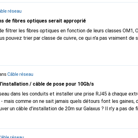
 pas à obtenir le WAF (wife approval factor). D'autres produits similaires
arché en ce moment : Dans c't 2026.07 (Internet fibre optique : 
ble réseau
 - ont été présentés le "FTTR" auto-adhésif propriétaire de Hu
ns de fibres optiques serait approprié
i - également déjà dans l'assortiment Galaxus, iFTTR F50 Plus
variante plus générique avec des fibres de 0,9mm et un pistolet 
de filtrer les fibres optiques en fonction de leurs classes OM1, O
 Voir :
https://ct.de/y1fq
ous pouvez trier par classe de cuivre, ce qui n'a pas vraiment de 
ans
Câble réseau
installation / câble de pose pour 10Gb/s
réseau dans les conduits et installer une prise RJ45 à chaque ext
- mais comme on ne sait jamais quels détours font les gaines, diso
er un câble d'installation de 20m sur Galaxus ? Il n'y a pas de fi
se. Même avec la recherche par mot-clé, je vois des câbles réseau
 de mettre en lien le câble Dättwyler de 305m, je ne veux qua
.7 n'apporte aucun avantage pour
Câble réseau