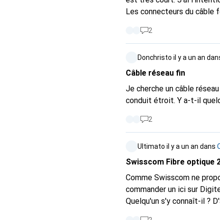
Les connecteurs du câble fo
câble monomode avec un con
2
Donchristo
il y a un an
dan
Câble réseau fin
Je cherche un câble réseau p
conduit étroit. Y a-t-il q
2
Ultimato
il y a un an
dans
Swisscom Fibre optique 
Comme Swisscom ne propose 
commander un ici sur Digite
Quelqu'u
netzwerkkabel-43695821,