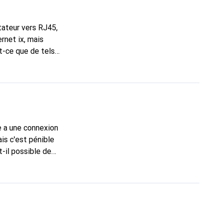
ptateur vers RJ45,
rnet ix, mais
t-ce que de tels
0%252C2+m:1631:
31:0%252C8+m:1
ered%255D+Typ+A
n?
is c'est pénible
-il possible de
eaux ? Merci