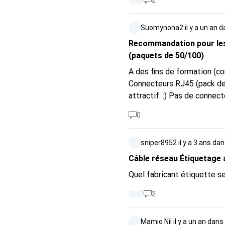
2
"étrange". LC/APC-SC/APC 
question est de savoir s'il
Suomynona2
il y a un an
d
de Swisscom n'ont pas été
collective de cette commu
Recommandation pour les
(paquets de 50/100)
A des fins de formation (confection de câb
Connecteurs RJ45 (pack de 50 / 100) Les deux doivent aller ensemble, être 
attractif. :) Pas de connec
simple pince à sertir.
0
sniper8952
il y a 3 ans
da
Câble réseau Étiquetage 
Quel fabricant étiquette s
2
Mamio Nil
il y a un an
dans