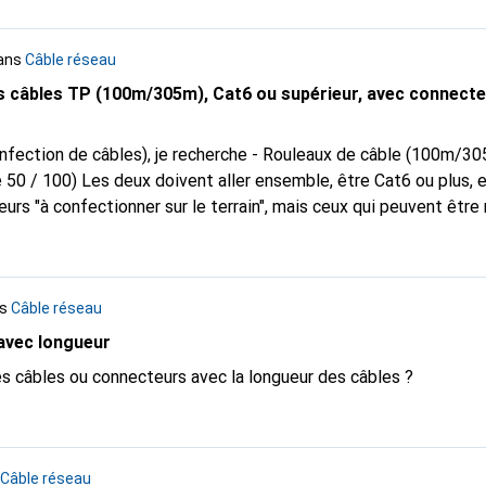
ou LC/APC-SC/UPC ressemblent plus à celui que j'ai reçu de S
s fonctionneraient malgré la différence d'appellation... Les mem
ans
Câble réseau
 en mesure de m'aider, je suis donc désespérément dépendant d
nauté.
 câbles TP (100m/305m), Cat6 ou supérieur, avec connect
les), je recherche - Rouleaux de câble (100m/305m) -
Cat6 ou plus, et avoir un prix
teurs "à confectionner sur le terrain", mais ceux qui peuvent êtr
ns
Câble réseau
avec longueur
es câbles ou connecteurs avec la longueur des câbles ?
Câble réseau