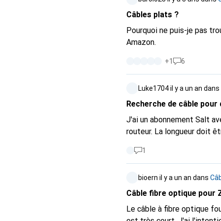
l'utilisation à domicile, si ce n
Câbles plats ?
Pourquoi ne puis-je pas tro
Amazon.
+
1
6
Luke1704
il y a un an
dans
Recherche de câble pour
J'ai un abonnement Salt ave
routeur. La longueur doit 
1
bioern
il y a un an
dans
Câb
Câble fibre optique pour 
Le câble à fibre optique f
est très court. J'ai l'intent