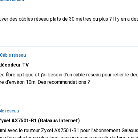
'est un porte-monnaie plus étroit - est-ce vrai pour mon cas ? TLDR ; - Qui peu
me fournir un lien vers un câble 
uver des câbles réseau plats de 30 mètres ou plus ? Il y en a de
Câble réseau
 décodeur TV
c fibre optique et j'ai besoin d'un câble réseau pour relier le d
être d'environ 10m. Des recommandations ?
le réseau
Zyxel AX7501-B1 (Galaxus Internet)
ourni avec le routeur Zyxel AX7501-B1 pour l'abonnement Galaxus
ion d'en acheter un plus long, mais je ne suis pas sûr du type exac