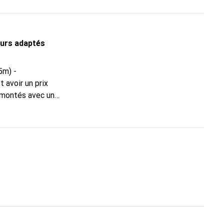
wisscom. La
bres du personnel
e la connaissance
eurs adaptés
e montés avec une