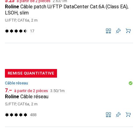
CHF
5.25
à partir de 2 pièces
2.63
/
1m
Roline
Câble patch U/FTP DataCenter Cat.6A (Class EA),
LSOH, slim
U/FTP, CAT6a, 2 m
17
REMISE QUANTITATIVE
Câble réseau
CHF
CHF
7.–
à partir de 2 pièces
3.50
/
1m
Roline
Câble réseau
S/FTP, CAT6a, 2 m
488