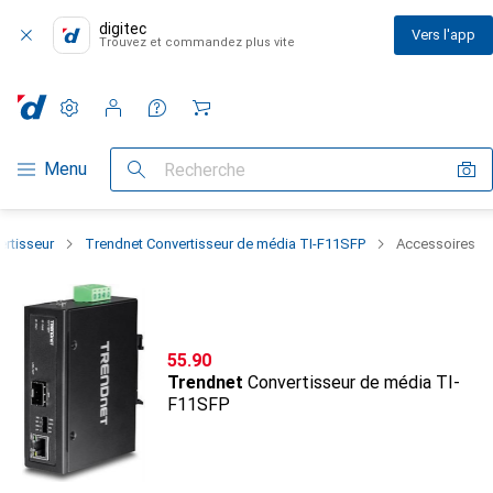
digitec
Vers l'app
Trouvez et commandez plus vite
Paramètres
Compte client
Listes de comparaison
Listes d'envies
Panier
Navigation par catégorie
Menu
Recherche
ertisseur
Trendnet Convertisseur de média TI-F11SFP
Accessoires
CHF
55.90
Trendnet
Convertisseur de média TI-
F11SFP