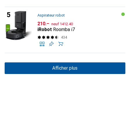
Aspirateur robot
CHF
CHF
210.–
neuf
1412.40
iRobot
Roomba i7
434
Afficher plus