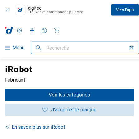
digitec
Vers l'app
Trouvez et commandez plus vite
Paramètres
Compte client
Listes de comparaison
Listes d'envies
Panier
Navigation par catégorie
Menu
Recherche
iRobot
Fabricant
Voir les catégories
J'aime cette marque
En savoir plus sur iRobot