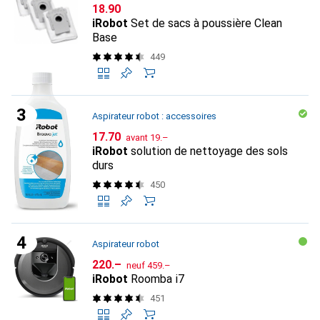
CHF
18.90
iRobot
Set de sacs à poussière Clean
Base
449
Aspirateur robot : accessoires
CHF
CHF
17.70
avant
19.–
iRobot
solution de nettoyage des sols
durs
450
Aspirateur robot
CHF
CHF
220.–
neuf
459.–
iRobot
Roomba i7
451