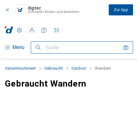
digitec
Zur App
Schneller finden und bestellen
Einstellungen
Kundenkonto
Vergleichslisten
Merklisten
Warenkorb
Navigation nach Kategorien
Menü
Suche
Gesamtsortiment
Gebraucht
Outdoor
Wandern
Gebraucht Wandern