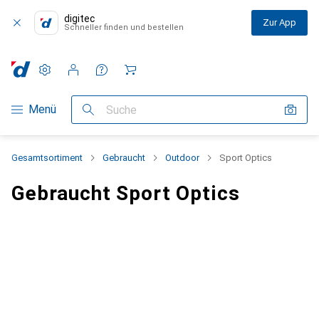
digitec
Zur App
Schneller finden und bestellen
Einstellungen
Kundenkonto
Vergleichslisten
Merklisten
Warenkorb
Navigation nach Kategorien
Menü
Suche
Gesamtsortiment
Gebraucht
Outdoor
Sport Optics
Gebraucht Sport Optics