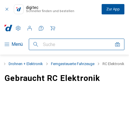
digitec
Zur App
Schneller finden und bestellen
Einstellungen
Kundenkonto
Vergleichslisten
Merklisten
Warenkorb
Navigation nach Kategorien
Menü
Suche
t
Drohnen + Elektronik
Ferngesteuerte Fahrzeuge
RC Elektronik
Gebraucht RC Elektronik