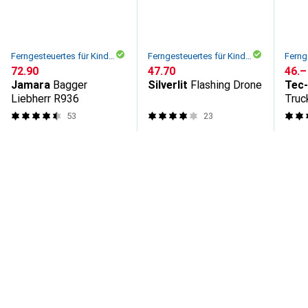
Ferngesteuertes für Kinder
Ferngesteuertes für Kinder
CHF
72.90
CHF
47.70
CHF
46.–
Jamara
Bagger
Silverlit
Flashing Drone
Tec
Liebherr R936
Truc
53
23