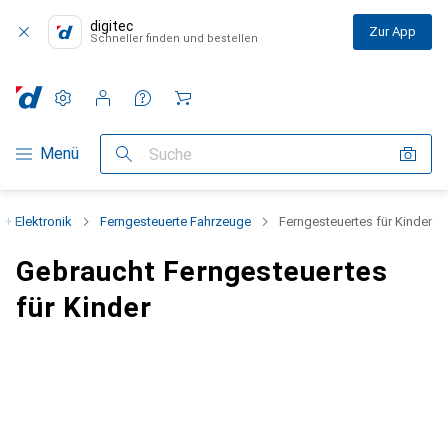
digitec
Zur App
Schneller finden und bestellen
Einstellungen
Kundenkonto
Vergleichslisten
Merklisten
Warenkorb
Navigation nach Kategorien
Menü
Suche
 + Elektronik
Ferngesteuerte Fahrzeuge
Ferngesteuertes für Kinder
Gebraucht Ferngesteuertes
für Kinder