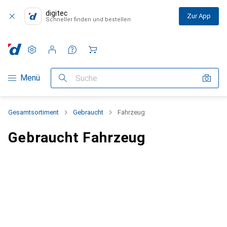
digitec
Zur App
Schneller finden und bestellen
Einstellungen
Kundenkonto
Vergleichslisten
Merklisten
Warenkorb
Navigation nach Kategorien
Menü
Suche
Gesamtsortiment
Gebraucht
Fahrzeug
Gebraucht Fahrzeug