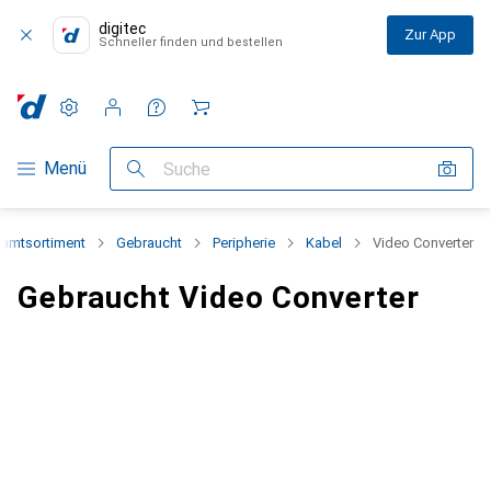
digitec
Zur App
Schneller finden und bestellen
Einstellungen
Kundenkonto
Vergleichslisten
Merklisten
Warenkorb
Navigation nach Kategorien
Menü
Suche
amtsortiment
Gebraucht
Peripherie
Kabel
Video Converter
Gebraucht Video Converter