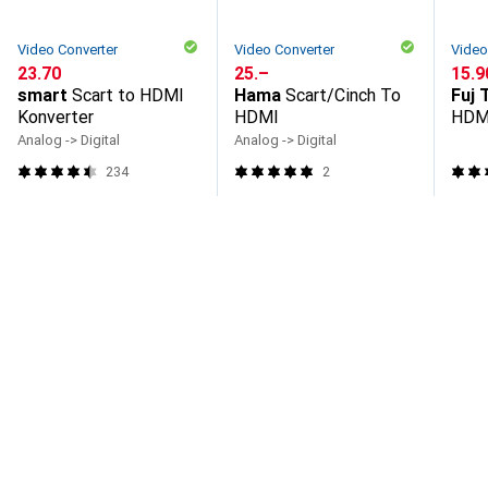
Video Converter
Video Converter
Video
CHF
23.70
CHF
25.–
CHF
15.9
smart
Scart to HDMI
Hama
Scart/Cinch To
Fuj 
Konverter
HDMI
HDMI
Analog -> Digital
Analog -> Digital
234
2