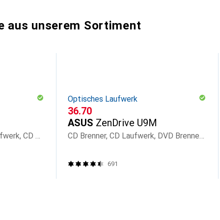
e aus unserem Sortiment
Optisches Laufwerk
CHF
36.70
ASUS
ZenDrive U9M
Blu-ray Brenner, Blu-ray Laufwerk, CD Brenner, CD Laufwerk, DVD Brenner, DVD Laufwerk
CD Brenner, CD Laufwerk, DVD Brenner, DVD Laufwerk
691