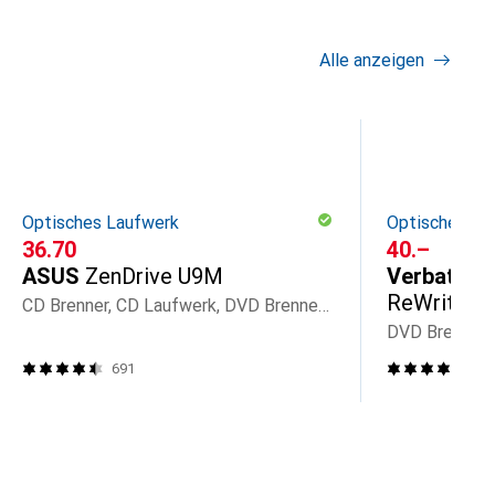
Alle anzeigen
Optisches Laufwerk
Optisches La
CHF
36.70
CHF
40.–
ASUS
ZenDrive U9M
Verbatim
ReWriter 
CD Brenner, CD Laufwerk, DVD Brenner, DVD Laufwerk
DVD Brenner
691
28