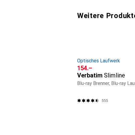
Weitere Produkt
Optisches Laufwerk
CHF
154.–
Verbatim
Slimline
555