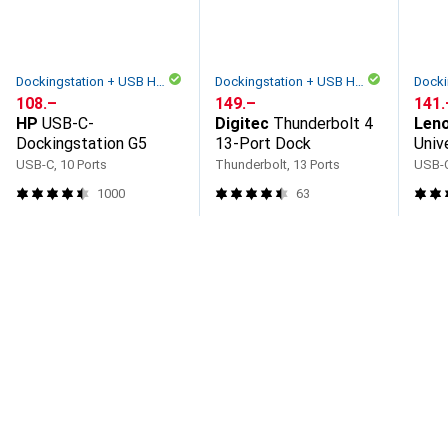
Dockingstation + USB Hub
Dockingstation + USB Hub
CHF
108.–
CHF
149.–
CHF
141.
HP
USB-C-
Digitec
Thunderbolt 4
Len
Dockingstation G5
13-Port Dock
Univ
USB-C, 10 Ports
Thunderbolt, 13 Ports
USB-C
1000
63