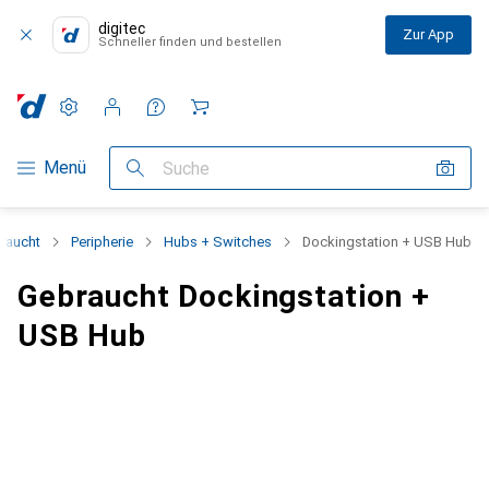
digitec
Zur App
Schneller finden und bestellen
Einstellungen
Kundenkonto
Vergleichslisten
Merklisten
Warenkorb
Navigation nach Kategorien
Menü
Suche
raucht
Peripherie
Hubs + Switches
Dockingstation + USB Hub
Gebraucht Dockingstation +
USB Hub