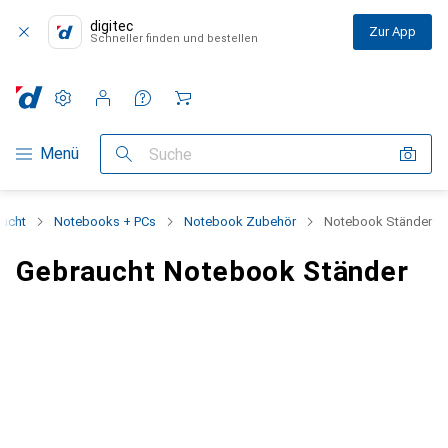
digitec
Zur App
Schneller finden und bestellen
Einstellungen
Kundenkonto
Vergleichslisten
Merklisten
Warenkorb
Navigation nach Kategorien
Menü
Suche
ucht
Notebooks + PCs
Notebook Zubehör
Notebook Ständer
Gebraucht Notebook Ständer