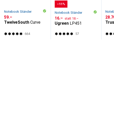
−11%
Notebook Ständer
Noteb
Notebook Ständer
CHF
59.–
CHF
28.7
CHF
CHF
16.–
statt
18.–
TwelveSouth
Curve
Trus
Ugreen
LP451
664
57