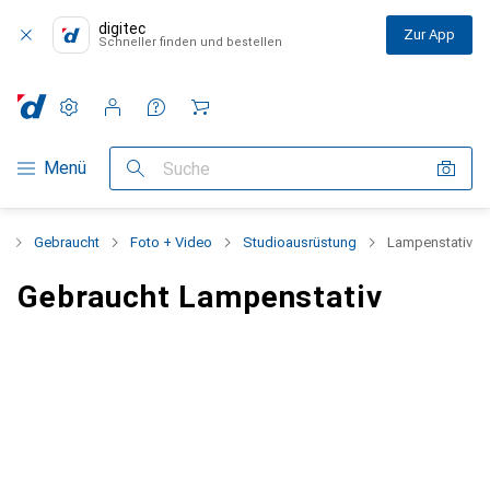
digitec
Zur App
Schneller finden und bestellen
Einstellungen
Kundenkonto
Vergleichslisten
Merklisten
Warenkorb
Navigation nach Kategorien
Menü
Suche
t
Gebraucht
Foto + Video
Studioausrüstung
Lampenstativ
Gebraucht Lampenstativ