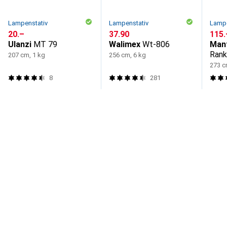
Lampenstativ
Lampenstativ
Lampe
CHF
20.–
CHF
37.90
CHF
115.
Ulanzi
MT 79
Walimex
Wt-806
Man
Rank
207 cm, 1 kg
256 cm, 6 kg
273 c
8
281