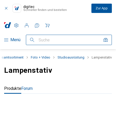
digitec
Zur App
Schneller finden und bestellen
Einstellungen
Kundenkonto
Vergleichslisten
Merklisten
Warenkorb
Navigation nach Kategorien
Menü
Suche
esamtsortiment
Foto + Video
Studioausrüstung
Lampenstativ
Lampenstativ
Produkte
Forum