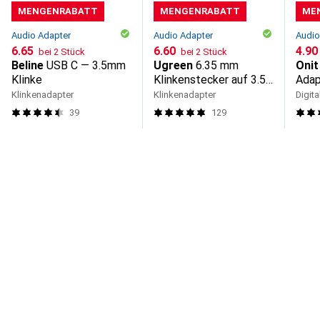
MENGENRABATT
MENGENRABATT
ME
Audio Adapter
Audio Adapter
Audio
CHF
6.65
CHF
6.60
CHF
4.90
bei 2 Stück
bei 2 Stück
Beline
USB C — 3.5mm
Ugreen
6.35 mm
Onit
Klinke
Klinkenstecker auf 3.5
Adap
mm Buchse
mm 
Klinkenadapter
Klinkenadapter
Digita
39
129