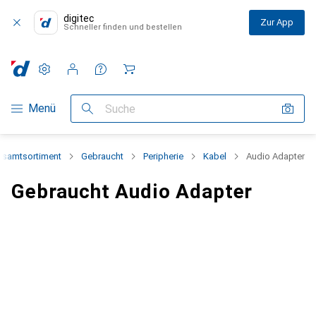
digitec
Zur App
Schneller finden und bestellen
Einstellungen
Kundenkonto
Vergleichslisten
Merklisten
Warenkorb
Navigation nach Kategorien
Menü
Suche
esamtsortiment
Gebraucht
Peripherie
Kabel
Audio Adapter
Gebraucht Audio Adapter