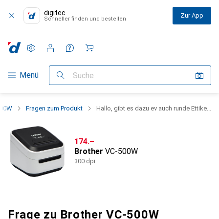
digitec
Zur App
Schneller finden und bestellen
Einstellungen
Kundenkonto
Vergleichslisten
Merklisten
Warenkorb
Navigation nach Kategorien
Menü
Suche
500W
Fragen zum Produkt
Hallo, gibt es dazu ev auch runde Ettike...
CHF
174.–
Brother
VC-500W
300 dpi
Frage zu Brother VC-500W