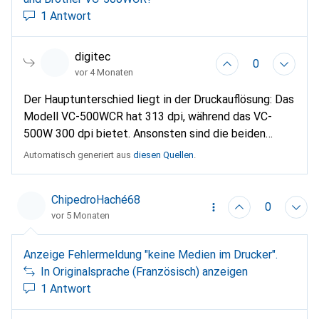
1 Antwort
digitec
0
vor 4 Monaten
Der Hauptunterschied liegt in der Druckauflösung: Das
Modell VC-500WCR hat 313 dpi, während das VC-
500W 300 dpi bietet. Ansonsten sind die beiden
Modelle technisch sehr ähnlich und verwenden beide
Automatisch generiert aus
diesen Quellen
.
die gleiche ZINK-Drucktechnologie für farbige
Etiketten ohne Tinte.
ChipedroHaché68
0
vor 5 Monaten
Anzeige Fehlermeldung "keine Medien im Drucker".
In Originalsprache (Französisch) anzeigen
1 Antwort