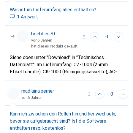
Was ist im Lieferumfang alles enthalten?
1 Antwort
boebbes70
0
vor 6 Jahren
hat dieses Produkt gekauft
Siehe oben unter "Download" in "Technisches
Datenblatt": Im Lieferumfang: CZ-1004 (25mm
Etikettenrolle), CK-1000 (Reinigungskassette), AC-
Adapter, Netzkabel, USB-Kabel, Unterlagen (und
natürlich der Brother VC-500W dazu.)
madlaina.perner
0
vor 6 Jahren
Kann ich zwischen den Rollen hin und her wechseln,
bevor sie aufgebraucht sind? Ist die Software
enthalten resp. kostenlos?