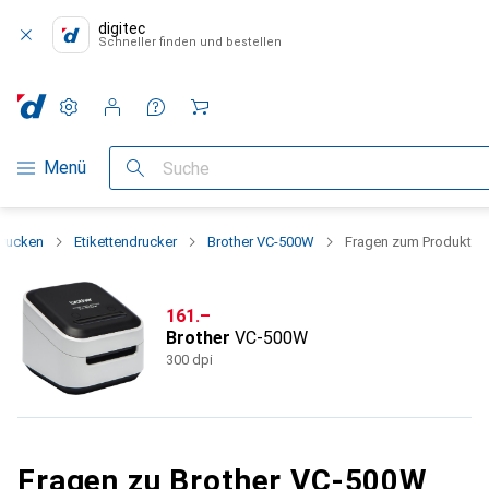
digitec
Schneller finden und bestellen
Einstellungen
Kundenkonto
Vergleichslisten
Merklisten
Warenkorb
Navigation nach Kategorien
Menü
Suche
rucken
Etikettendrucker
Brother VC-500W
Fragen zum Produkt
CHF
161.–
Brother
VC-500W
300 dpi
Fragen zu Brother VC-500W