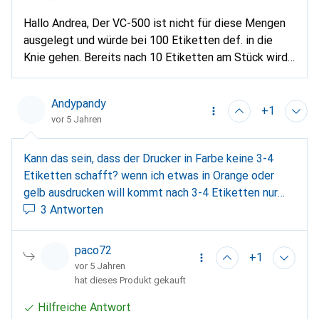
"runter zukommen"?
Hallo Andrea, Der VC-500 ist nicht für diese Mengen
ausgelegt und würde bei 100 Etiketten def. in die
Knie gehen. Bereits nach 10 Etiketten am Stück wird
der Druck sehr langsam und er benötigt immer längere
"Cooldown-phasen".
Andypandy
+1
vor 5 Jahren
Kann das sein, dass der Drucker in Farbe keine 3-4
Etiketten schafft? wenn ich etwas in Orange oder
gelb ausdrucken will kommt nach 3-4 Etiketten nur
noch weiss. Auch nach einigen Stunden Ruhe wird nur
3 Antworten
noch weiss gedruckt und erst nach ein paar Tagen
nichts drucken funktioniert es wieder. Aber auch da
paco72
+1
nur 3-4 Etiketten und dann bockt er wieder.
vor 5 Jahren
hat dieses Produkt gekauft
Hilfreiche Antwort