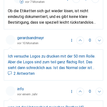
vor 7 Monaten
Ob die Etiketten sich gut wieder lösen, ist nicht
eindeutig dokumentiert, und es gibt keine klare
Bestätigung, dass sie speziell leicht rückstandslos
abziehbar sind. Die Etiketten sollen auf Glas
grundsätzlich haften. Wie gut sie nach dem Ablösen
gerardsandmayr
sauber bleiben, hängt in der Praxis vom Material und
0
vor 10 Monaten
der Glasoberfläche ab. In vielen Fällen lassen sich
Etiketten mit etwas Wärme, Öl oder
Ich versuche Logos zu drucken mit der 50 mm Rolle.
Reinigungsalkohol ohne grossen Aufwand entfernen.
Aber die Logos sind zum teil ganz flächig Rot. Das
sieht dann schrecklich aus. Ist das Normal oder ist
etwas mit der Rolle nicht gut? Es wirkt richtig
2 Antworten
ausgebleicht. Also sattes Rot ist bei weitem nicht
möglich.
info
0
vor einem Jahr