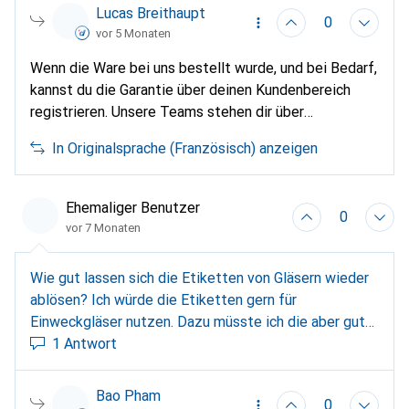
Lucas Breithaupt
0
vor 5 Monaten
Wenn die Ware bei uns bestellt wurde, und bei Bedarf,
kannst du die Garantie über deinen Kundenbereich
registrieren. Unsere Teams stehen dir über
https://www.galaxus.ch/help
zur Verfügung. Bevor du
In Originalsprache (Französisch) anzeigen
einen solchen Schritt unternimmst, und für alle
anderen Zwecke, kannst du den technischen Support
der Marke hier erreichen:
https://www.brother.ch/fr-
Ehemaliger Benutzer
0
ch...
vor 7 Monaten
Wie gut lassen sich die Etiketten von Gläsern wieder
ablösen? Ich würde die Etiketten gern für
Einweckgläser nutzen. Dazu müsste ich die aber gut
wieder lösen können.
1 Antwort
Bao Pham
0