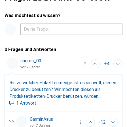
Was möchtest du wissen?
0 Fragen und Antworten
andrea_03
+4
vor 7 Jahren
Bis zu welcher Etikettenmenge ist es sinnvoll, diesen
Drucker zu benützen? Wir möchten diesen als
Produktetiketten-Drucker benützen, würden
hochgerechnet in etwa auf's Mal 100 Etiketten
1 Antwort
drucken wollen, ist dies bereits zu viel oder passt das
noch? Gibt es eine Möglichkeit, die Etikettenrollen in
GarminAsus
+12
Grossmengen einzukaufen, um etwas mit dem Preis
vor 7 Jahren