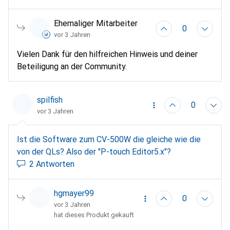
c=ch&lang=de&prod=vc500weuk&faqid=faqp0010004
1_001 danach hat bei mir alles wieder funktioniert
Ehemaliger Mitarbeiter
0
wie davor mit Win 7 viel Glück !
vor 3 Jahren
Vielen Dank für den hilfreichen Hinweis und deiner
Beteiligung an der Community.
spilfish
0
vor 3 Jahren
Ist die Software zum CV-500W die gleiche wie die
von der QLs? Also der "P-touch Editor5.x"?
2 Antworten
hgmayer99
0
vor 3 Jahren
hat dieses Produkt gekauft