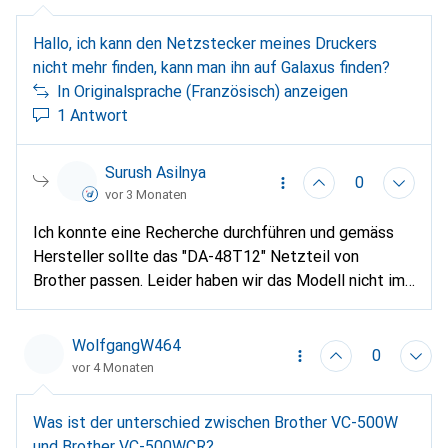
Hallo, ich kann den Netzstecker meines Druckers
nicht mehr finden, kann man ihn auf Galaxus finden?
In Originalsprache (Französisch) anzeigen
1 Antwort
Surush Asilnya
0
vor 3 Monaten
Ich konnte eine Recherche durchführen und gemäss
Hersteller sollte das "DA-48T12" Netzteil von
Brother passen. Leider haben wir das Modell nicht im
Sortiment und eine Beschaffung ist nicht möglich, da
aktuell keiner unserer Lieferanten ein entsprechendes
WolfgangW464
Einkaufsangebot für uns hat.
0
vor 4 Monaten
Was ist der unterschied zwischen Brother VC-500W
und Brother VC-500WCR?