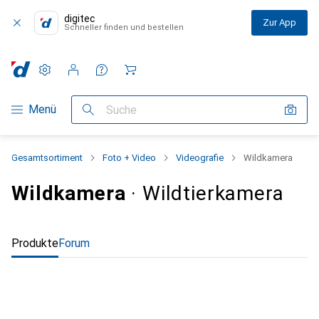
digitec
Zur App
Schneller finden und bestellen
Einstellungen
Kundenkonto
Vergleichslisten
Merklisten
Warenkorb
Navigation nach Kategorien
Menü
Suche
Gesamtsortiment
Foto + Video
Videografie
Wildkamera
Wildkamera
· Wildtierkamera
Produkte
Forum