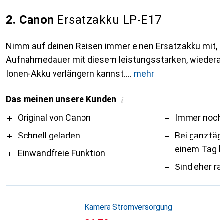
2. Canon
Ersatzakku LP-E17
Nimm auf deinen Reisen immer einen Ersatzakku mit, 
Aufnahmedauer mit diesem leistungsstarken, wiedera
Ionen-Akku verlängern kannst.
mehr
Das meinen unsere Kunden
i
Pro
Contra
Original von Canon
Immer noch
Schnell geladen
Bei ganztä
einem Tag l
Einwandfreie Funktion
Sind eher r
Kamera Stromversorgung