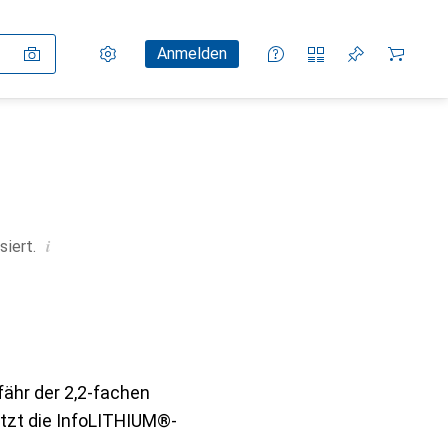
Einstellungen
Kundenkonto
Vergleichslisten
Merklisten
Warenkorb
Anmelden
i
siert.
fähr der 2,2-fachen
ützt die InfoLITHIUM®-