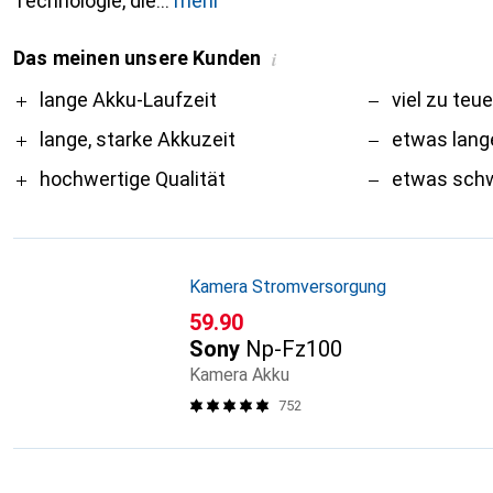
Technologie, die
mehr
Das meinen unsere Kunden
i
Pro
Contra
lange Akku-Laufzeit
viel zu teue
lange, starke Akkuzeit
etwas lang
hochwertige Qualität
etwas sch
Kamera Stromversorgung
CHF
59.90
Sony
Np-Fz100
Kamera Akku
752