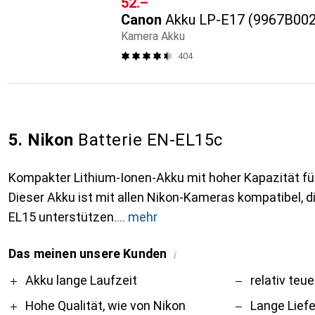
CHF
52.–
Canon
Akku LP-E17 (9967B00
Kamera Akku
404
5. Nikon
Batterie EN-EL15c
Kompakter Lithium-Ionen-Akku mit hoher Kapazität für
Dieser Akku ist mit allen Nikon-Kameras kompatibel, 
EL15 unterstützen.
mehr
Das meinen unsere Kunden
i
Pro
Contra
Akku lange Laufzeit
relativ teue
Hohe Qualität, wie von Nikon
Lange Liefe