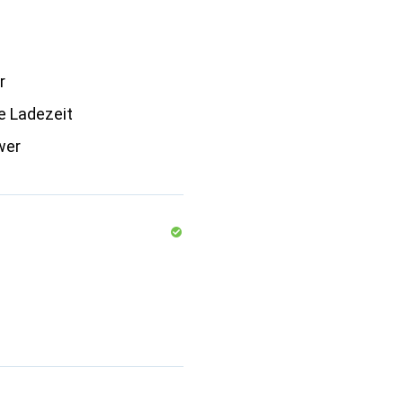
r
e Ladezeit
wer