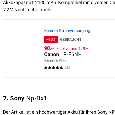
Akkukapazität: 2130 mAh. Kompatibel mit diversen 
7,2 V. Noch mehr
mehr
Kamera Stromversorgung
−30%
GEBRAUCHT
CHF
CHF
90.–
zuletzt neu
129.–
Canon
LP-E6NH
Kamera Akku
389
7. Sony
Np-Bx1
Der Artikel ist ein hochwertiger Akku für Ihren Sony NP