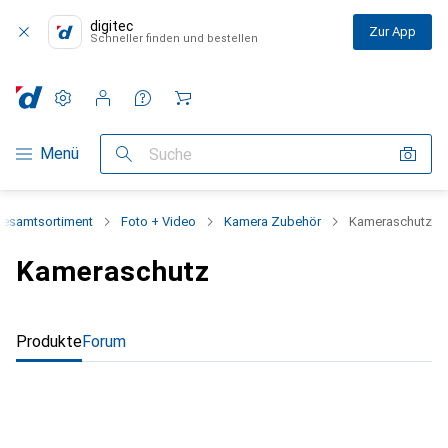
digitec
Zur App
Schneller finden und bestellen
Einstellungen
Kundenkonto
Vergleichslisten
Merklisten
Warenkorb
Navigation nach Kategorien
Menü
Suche
esamtsortiment
Foto + Video
Kamera Zubehör
Kameraschutz
Kameraschutz
Produkte
Forum