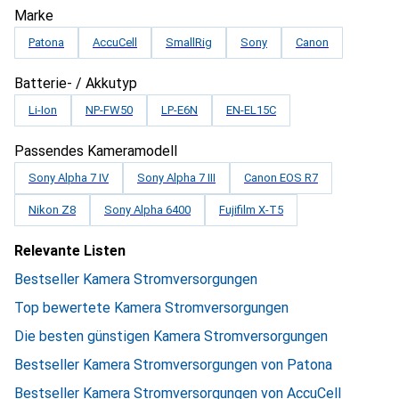
Marke
Patona
AccuCell
SmallRig
Sony
Canon
Batterie- / Akkutyp
Li-Ion
NP-FW50
LP-E6N
EN-EL15C
Passendes Kameramodell
Sony Alpha 7 IV
Sony Alpha 7 III
Canon EOS R7
Nikon Z8
Sony Alpha 6400
Fujifilm X-T5
Relevante Listen
Bestseller Kamera Stromversorgungen
Top bewertete Kamera Stromversorgungen
Die besten günstigen Kamera Stromversorgungen
Bestseller Kamera Stromversorgungen von Patona
Bestseller Kamera Stromversorgungen von AccuCell