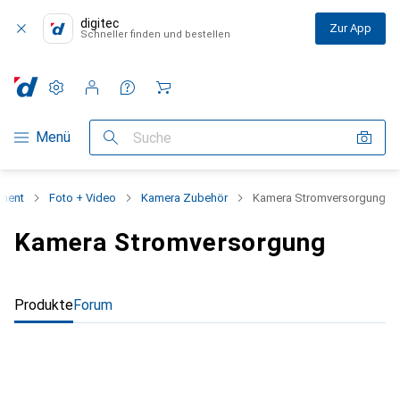
digitec
Zur App
Schneller finden und bestellen
Einstellungen
Kundenkonto
Vergleichslisten
Merklisten
Warenkorb
Navigation nach Kategorien
Menü
Suche
iment
Foto + Video
Kamera Zubehör
Kamera Stromversorgung
Kamera Stromversorgung
Produkte
Forum