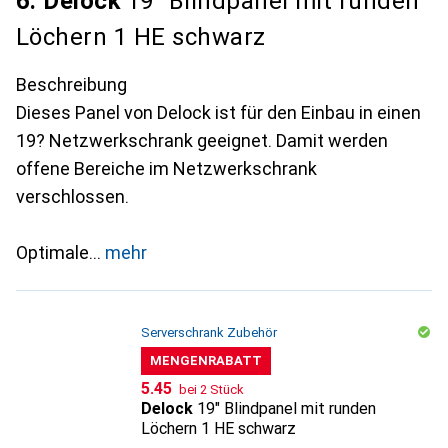
6. Delock
19" Blindpanel mit runden
Löchern 1 HE schwarz
Beschreibung
Dieses Panel von Delock ist für den Einbau in einen
19? Netzwerkschrank geeignet. Damit werden
offene Bereiche im Netzwerkschrank
verschlossen.
Optimale
mehr
Serverschrank Zubehör
MENGENRABATT
CHF
5.45
bei 2 Stück
Delock
19" Blindpanel mit runden
Löchern 1 HE schwarz