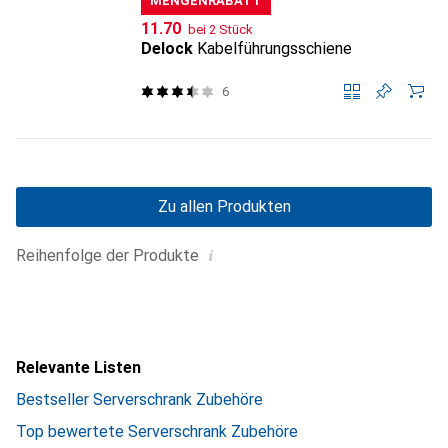
MENGENRABATT
CHF
11.70
bei 2 Stück
Delock
Kabelführungsschiene
6
Zu allen Produkten
i
Reihenfolge der Produkte
Relevante Listen
Bestseller Serverschrank Zubehöre
Top bewertete Serverschrank Zubehöre