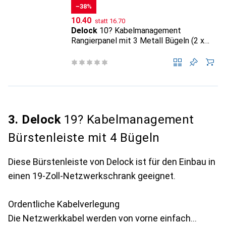
−38%
CHF
CHF
10.40
statt
16.70
Delock
10? Kabelmanagement
Rangierpanel mit 3 Metall Bügeln (2 x
horizontal, 1 x vertikal) 1 HE schwarz
3. Delock
19? Kabelmanagement
Bürstenleiste mit 4 Bügeln
Diese Bürstenleiste von Delock ist für den Einbau in
einen 19-Zoll-Netzwerkschrank geeignet.
Ordentliche Kabelverlegung
Die Netzwerkkabel werden von vorne einfach