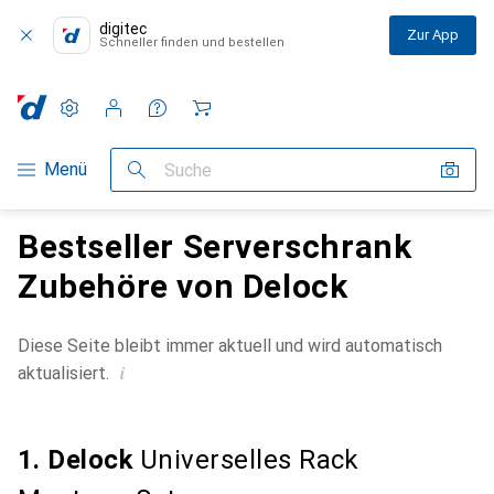
digitec
Zur App
Schneller finden und bestellen
Einstellungen
Kundenkonto
Vergleichslisten
Merklisten
Warenkorb
Navigation nach Kategorien
Menü
Suche
Bestseller Serverschrank
Zubehöre von Delock
Diese Seite bleibt immer aktuell und wird automatisch
i
aktualisiert.
1. Delock
Universelles Rack