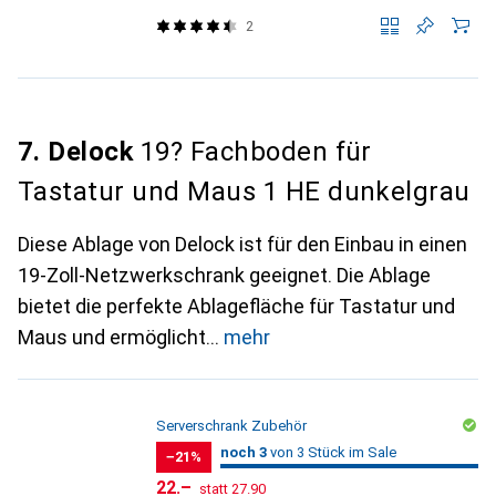
2
7. Delock
19? Fachboden für
Tastatur und Maus 1 HE dunkelgrau
Diese Ablage von Delock ist für den Einbau in einen
19-Zoll-Netzwerkschrank geeignet. Die Ablage
bietet die perfekte Ablagefläche für Tastatur und
Maus und ermöglicht
mehr
Serverschrank Zubehör
3
3
noch 3
/ 3
/ 3 im Sale
von 3 Stück im Sale
−21%
CHF
CHF
22.–
statt
27.90