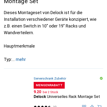
Montage Set
Dieses Montageset von Delock ist für die
Installation verschiedener Geräte konzipiert, wie
z.B. einen Switch in 10" oder 19" Racks und
Wandverteilern.
Hauptmerkmale
Typ:
mehr
Serverschrank Zubehör
MENGENRABATT
CHF
9.20
bei 2 Stück
Delock
Universelles Rack Montage Set
10