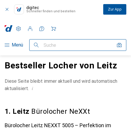
digitec
Zur App
Schneller finden und bestellen
Einstellungen
Kundenkonto
Vergleichslisten
Merklisten
Warenkorb
Navigation nach Kategorien
Menü
Suche
Bestseller Locher von Leitz
Diese Seite bleibt immer aktuell und wird automatisch
i
aktualisiert.
1. Leitz
Bürolocher NeXXt
Bürolocher Leitz NEXXT 5005 – Perfektion im