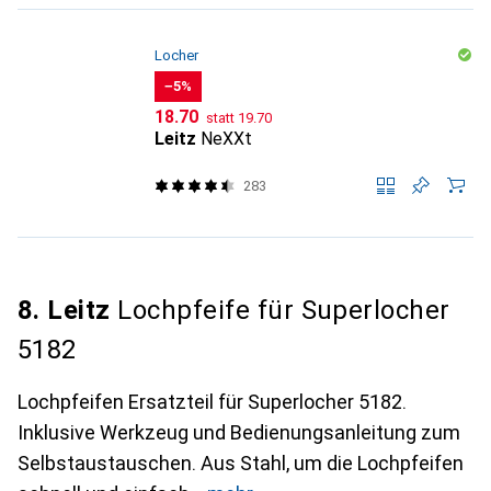
Locher
−5%
CHF
CHF
18.70
statt
19.70
Leitz
NeXXt
283
8. Leitz
Lochpfeife für Superlocher
5182
Lochpfeifen Ersatzteil für Superlocher 5182.
Inklusive Werkzeug und Bedienungsanleitung zum
Selbstaustauschen. Aus Stahl, um die Lochpfeifen