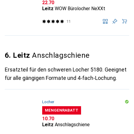
CHF
22.70
Leitz
WOW Bürolocher NeXXt
11
6. Leitz
Anschlagschiene
Ersatzteil für den schweren Locher 5180. Geeignet
für alle gängigen Formate und 4-fach-Lochung.
Locher
MENGENRABATT
CHF
10.70
Leitz
Anschlagschiene