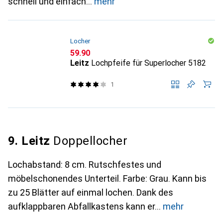
schnell und einfach
mehr
Locher
CHF
59.90
Leitz
Lochpfeife für Superlocher 5182
1
9. Leitz
Doppellocher
Lochabstand: 8 cm. Rutschfestes und
möbelschonendes Unterteil. Farbe: Grau. Kann bis
zu 25 Blätter auf einmal lochen. Dank des
aufklappbaren Abfallkastens kann er
mehr