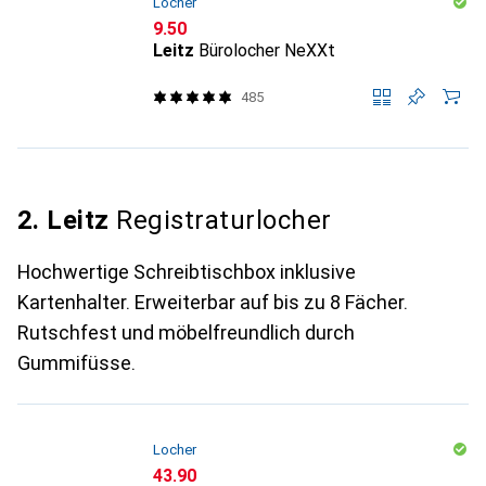
Locher
CHF
9.50
Leitz
Bürolocher NeXXt
485
2. Leitz
Registraturlocher
Hochwertige Schreibtischbox inklusive
Kartenhalter. Erweiterbar auf bis zu 8 Fächer.
Rutschfest und möbelfreundlich durch
Gummifüsse.
Locher
CHF
43.90