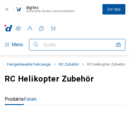
digitec
Zur App
Schneller finden und bestellen
Einstellungen
Kundenkonto
Vergleichslisten
Merklisten
Warenkorb
Navigation nach Kategorien
Menü
Suche
Ferngesteuerte Fahrzeuge
RC Zubehör
RC Helikopter Zubehör
RC Helikopter Zubehör
Produkte
Forum