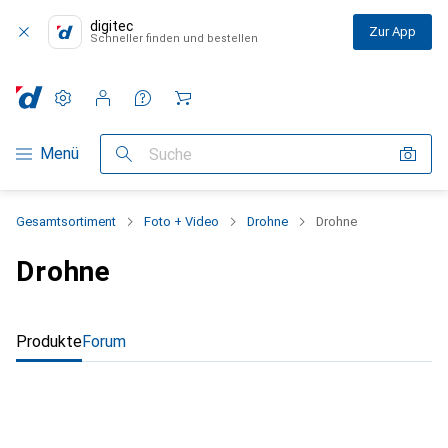
digitec
Zur App
Schneller finden und bestellen
Einstellungen
Kundenkonto
Vergleichslisten
Merklisten
Warenkorb
Navigation nach Kategorien
Menü
Suche
Gesamtsortiment
Foto + Video
Drohne
Drohne
Drohne
Produkte
Forum