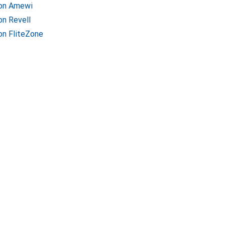
von Amewi
on Revell
on FliteZone