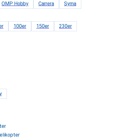
OMP Hobby
Carrera
Syma
er
100er
150er
230er
y
ter
elikopter