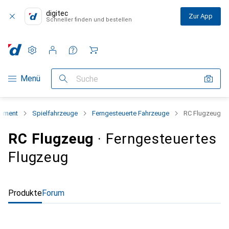
digitec
Zur App
Schneller finden und bestellen
Einstellungen
Kundenkonto
Vergleichslisten
Merklisten
Warenkorb
Navigation nach Kategorien
Menü
Suche
timent
Spielfahrzeuge
Ferngesteuerte Fahrzeuge
RC Flugzeug
RC Flugzeug
· Ferngesteuertes
Flugzeug
Produkte
Forum