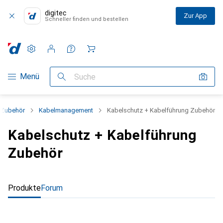
digitec
Zur App
Schneller finden und bestellen
Einstellungen
Kundenkonto
Vergleichslisten
Merklisten
Warenkorb
Navigation nach Kategorien
Menü
Suche
z Zubehör
Kabelmanagement
Kabelschutz + Kabelführung Zubehör
Kabelschutz + Kabelführung
Zubehör
Produkte
Forum