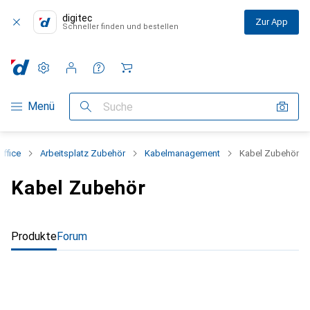
digitec
Zur App
Schneller finden und bestellen
Einstellungen
Kundenkonto
Vergleichslisten
Merklisten
Warenkorb
Navigation nach Kategorien
Menü
Suche
ffice
Arbeitsplatz Zubehör
Kabelmanagement
Kabel Zubehör
Kabel Zubehör
Produkte
Forum