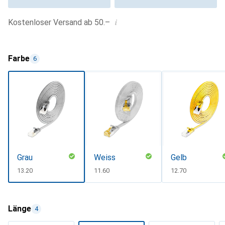
i
Kostenloser Versand ab 50.–
Farbe
6
Grau
Weiss
Gelb
CHF
13.20
CHF
11.60
CHF
12.70
Länge
4