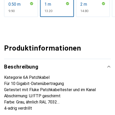
0.50 m
1 m
2 m
CHF
9.90
CHF
13.20
CHF
14.80
Produktinformationen
Beschreibung
Kategorie 6A Patchkabel
Für 10 Gigabit-Datenübertragung
Getestet mit Fluke Patchkabeltester und im Kanal
Abschirmung: U/FTP geschirmt
Farbe: Grau, ähnlich RAL 7032
4-adrig verdrillt
Drähte: AWG 32, 100 % Kupfer