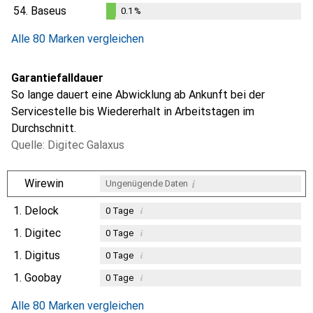
0.1
%
54.
Baseus
0.1
%
0.1
%
Alle 80 Marken vergleichen
Garantiefalldauer
So lange dauert eine Abwicklung ab Ankunft bei der
Servicestelle bis Wiedererhalt in Arbeitstagen im
Durchschnitt.
Quelle: Digitec Galaxus
i
Wirewin
Ungenügende Daten
1.
Delock
i
0
Tage
1.
Digitec
i
0
Tage
1.
Digitus
i
0
Tage
1.
Goobay
i
0
Tage
Alle 80 Marken vergleichen