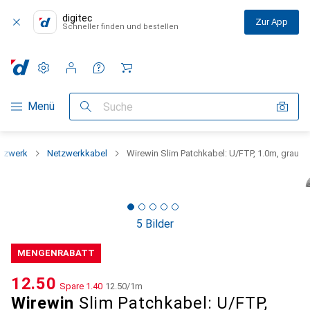
digitec
Zur App
Schneller finden und bestellen
Einstellungen
Kundenkonto
Vergleichslisten
Merklisten
Warenkorb
Navigation nach Kategorien
Menü
Suche
tzwerk
Netzwerkkabel
Wirewin Slim Patchkabel: U/FTP, 1.0m, grau
5 Bilder
MENGENRABATT
CHF
12.50
Spare
CHF
1.40
CHF
12.50
/
1m
Wirewin
Slim Patchkabel: U/FTP,