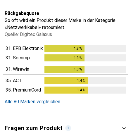
Rückgabequote
So oft wird ein Produkt dieser Marke in der Kategorie
«Netzwerkkabel» retourniert.
Quelle: Digitec Galaxus
31.
EFB Elektronik
1.3
%
1.3
%
31.
Secomp
1.3
%
1.3
%
31.
Wirewin
1.3
%
1.3
%
35.
ACT
1.4
%
1.4
%
35.
PremiumCord
1.4
%
1.4
%
Alle 80 Marken vergleichen
Fragen zum Produkt
1