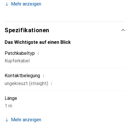
Mehr anzeigen
Beschichtung: LSOH - flammhemmend
9 verschiedene Längen
Innovatives Bootsdesign
Spezifikationen
Das Wichtigste auf einen Blick
i
Patchkabeltyp
Kupferkabel
i
Kontaktbelegung
i
ungekreuzt (straight)
Länge
1 m
Mehr anzeigen