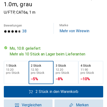
1.0m, grau
U/FTP, CAT6a, 1 m
Marke
Bewertungen
Mehr von Wirewin
38
Mo, 10.8. geliefert
Mehr als 10 Stück an Lager beim Lieferanten
1 Stück
2 Stück
3 Stück
4 Stück
CHF
13.20
CHF
12.50
CHF
12.20
CHF
11.90
pro Stück
pro Stück
pro Stück
pro Stück
−
5
%
−
8
%
−
10
%
2 Stück in den Warenkorb
Vergleichen
Merken