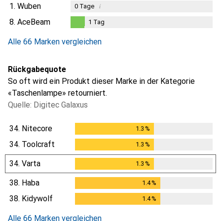
1.
Wuben
i
0
Tage
8.
AceBeam
1
Tag
1
Tag
Alle 66 Marken vergleichen
Rückgabequote
So oft wird ein Produkt dieser Marke in der Kategorie
«Taschenlampe» retourniert.
Quelle: Digitec Galaxus
34.
Nitecore
1.3
%
1.3
%
34.
Toolcraft
1.3
%
1.3
%
34.
Varta
1.3
%
1.3
%
38.
Haba
1.4
%
1.4
%
38.
Kidywolf
1.4
%
1.4
%
Alle 66 Marken vergleichen