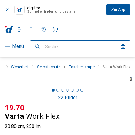
digitec
Zur App
Schneller finden und bestellen
Einstellungen
Kundenkonto
Vergleichslisten
Merklisten
Warenkorb
Navigation nach Kategorien
Menü
Suche
nt
Sicherheit
Selbstschutz
Taschenlampe
Varta Work Flex
22 Bilder
CHF
19.70
Varta
Work Flex
20.80 cm, 250 lm