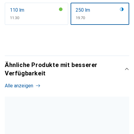
110 lm
250 lm
CHF
11.30
CHF
19.70
Ähnliche Produkte mit besserer
Verfügbarkeit
Alle anzeigen