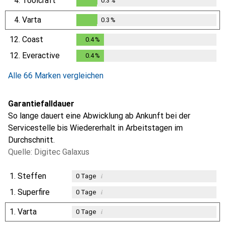
4.
Toolcraft
0.3
%
0.3
%
4.
Varta
0.3
%
0.3
%
12.
Coast
0.4
%
0.4
%
12.
Everactive
0.4
%
0.4
%
Alle 66 Marken vergleichen
Garantiefalldauer
So lange dauert eine Abwicklung ab Ankunft bei der
Servicestelle bis Wiedererhalt in Arbeitstagen im
Durchschnitt.
Quelle: Digitec Galaxus
1.
Steffen
i
0
Tage
1.
Superfire
i
0
Tage
1.
Varta
i
0
Tage