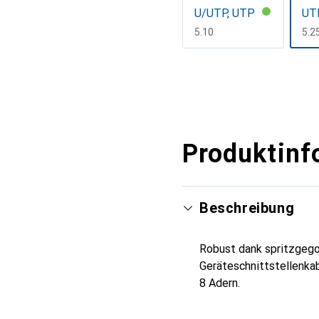
U/UTP, UTP
UT
CHF
5.10
CH
5.2
Mehr anzeigen
Produktinf
Beschreibung
Robust dank spritzgego
Geräteschnittstellenka
8 Adern.