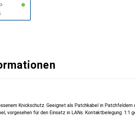
P
F
5
ormationen
ssenem Knickschutz. Geeignet als Patchkabel in Patchfeldern 
bel, vorgesehen für den Einsatz in LANs. Kontaktbelegung: 1:1 