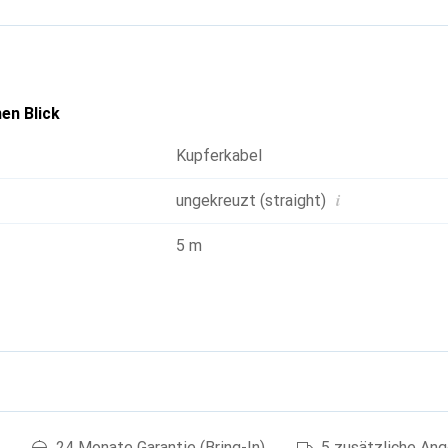
en Blick
Kupferkabel
i
ungekreuzt (straight)
5 m
g
24 Monate Garantie (Bring-In)
5 zusätzliche An