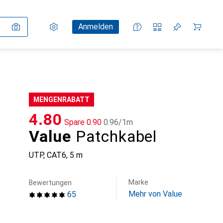
Einstellungen
Kundenkonto
Vergleichslisten
Merklisten
Warenkorb
Anmelden
MENGENRABATT
CHF
4.80
Spare
CHF
0.90
CHF
0.96
/
1m
Value
Patchkabel
UTP, CAT6, 5 m
Marke
Bewertungen
Mehr von Value
65