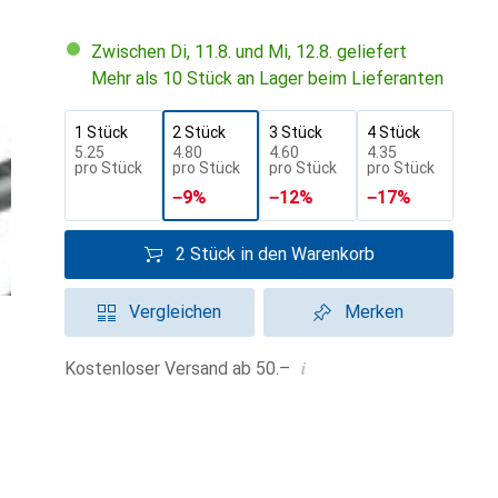
Zwischen Di, 11.8. und Mi, 12.8. geliefert
Mehr als 10 Stück an Lager beim Lieferanten
1 Stück
2 Stück
3 Stück
4 Stück
CHF
5.25
CHF
4.80
CHF
4.60
CHF
4.35
pro Stück
pro Stück
pro Stück
pro Stück
−
9
%
−
12
%
−
17
%
2 Stück in den Warenkorb
Vergleichen
Merken
i
Kostenloser Versand ab 50.–