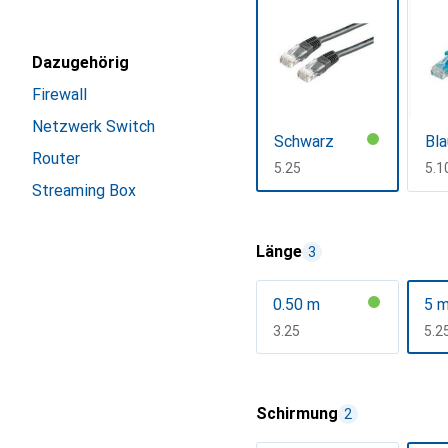
Dazugehörig
Firewall
Netzwerk Switch
Schwarz
Bla
Router
CHF
5.25
CH
5.1
Streaming Box
Mehr anzeigen
Länge
3
0.50 m
5 
CHF
3.25
CH
5.2
Mehr anzeigen
Schirmung
2