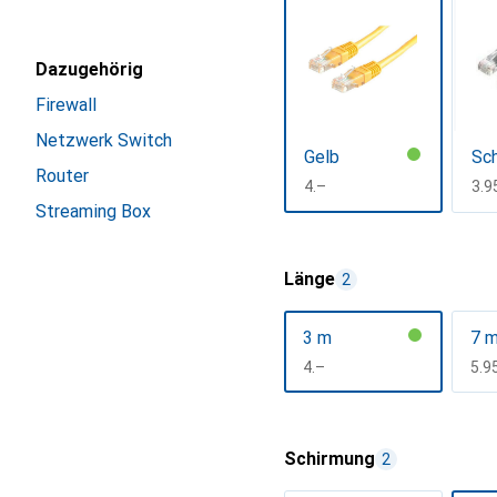
Dazugehörig
Firewall
Netzwerk Switch
Gelb
Sc
Router
CHF
4.–
CH
3.9
Streaming Box
Mehr anzeigen
Länge
2
3 m
7 
CHF
4.–
CH
5.9
Mehr anzeigen
Schirmung
2