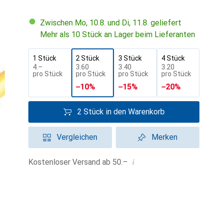
Zwischen Mo, 10.8. und Di, 11.8. geliefert
Mehr als 10 Stück an Lager beim Lieferanten
1 Stück
2 Stück
3 Stück
4 Stück
CHF
4.–
CHF
3.60
CHF
3.40
CHF
3.20
pro Stück
pro Stück
pro Stück
pro Stück
−
10
%
−
15
%
−
20
%
2 Stück in den Warenkorb
Vergleichen
Merken
i
Kostenloser Versand ab 50.–