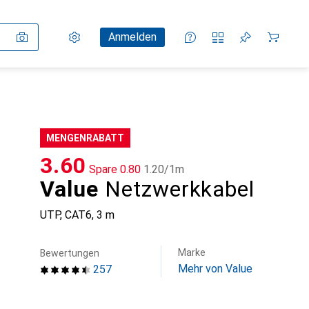
Einstellungen
Kundenkonto
Vergleichslisten
Merklisten
Warenkorb
Anmelden
MENGENRABATT
CHF
3.60
Spare
CHF
0.80
CHF
1.20
/
1m
Value
Netzwerkkabel
UTP, CAT6, 3 m
Marke
Bewertungen
Mehr von Value
257