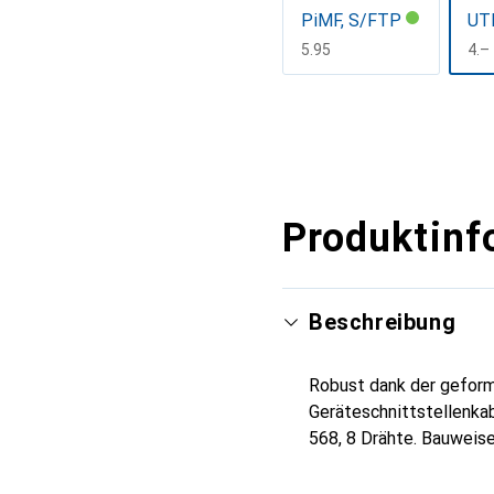
PiMF, S/FTP
UT
CHF
5.95
CH
4.–
Mehr anzeigen
Produktinf
Beschreibung
Robust dank der geform
Geräteschnittstellenka
568, 8 Drähte. Bauweise