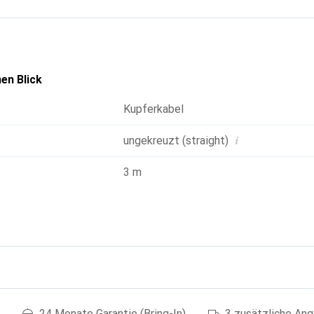
en Blick
Kupferkabel
i
ungekreuzt (straight)
3 m
g
24 Monate Garantie (Bring-In)
3 zusätzliche An