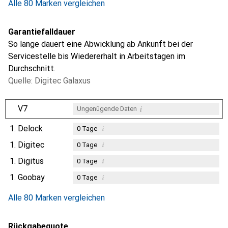
Alle 80 Marken vergleichen
Garantiefalldauer
So lange dauert eine Abwicklung ab Ankunft bei der
Servicestelle bis Wiedererhalt in Arbeitstagen im
Durchschnitt.
Quelle: Digitec Galaxus
i
V7
Ungenügende Daten
1.
Delock
i
0
Tage
1.
Digitec
i
0
Tage
1.
Digitus
i
0
Tage
1.
Goobay
i
0
Tage
Alle 80 Marken vergleichen
Rückgabequote