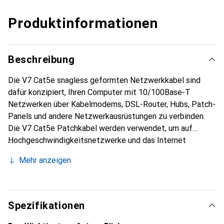
Produktinformationen
Beschreibung
Die V7 Cat5e snagless geformten Netzwerkkabel sind
dafür konzipiert, Ihren Computer mit 10/100Base-T
Netzwerken über Kabelmodems, DSL-Router, Hubs, Patch-
Panels und andere Netzwerkausrüstungen zu verbinden.
Die V7 Cat5e Patchkabel werden verwendet, um auf
Hochgeschwindigkeitsnetzwerke und das Internet
zuzugreifen sowie viele andere Signale wie Telefonie und
Mehr anzeigen
Video zu übertragen. Die Kabel verfügen über snagless
geformte Steckerboots, die eine Zugentlastung bieten
und eine langlebige und stabile Verbindung gewährleisten.
V7 Cat5e Kabel sind in einer Vielzahl von Farben und
Spezifikationen
Längen erhältlich.