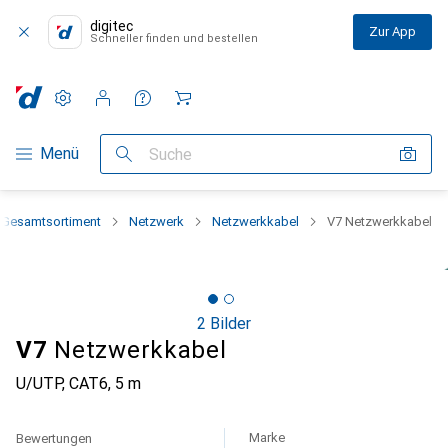
digitec
Zur App
Schneller finden und bestellen
Einstellungen
Kundenkonto
Vergleichslisten
Merklisten
Warenkorb
Navigation nach Kategorien
Menü
Suche
Gesamtsortiment
Netzwerk
Netzwerkkabel
V7 Netzwerkkabel
2 Bilder
V7
Netzwerkkabel
U/UTP, CAT6, 5 m
Marke
Bewertungen