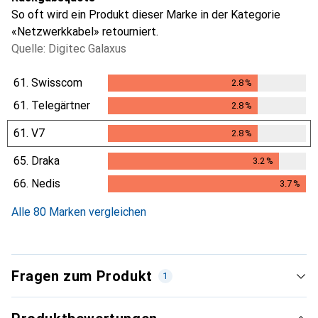
So oft wird ein Produkt dieser Marke in der Kategorie
«Netzwerkkabel» retourniert.
Quelle: Digitec Galaxus
61.
Swisscom
2.8
%
2.8
%
61.
Telegärtner
2.8
%
2.8
%
61.
V7
2.8
%
2.8
%
65.
Draka
3.2
%
3.2
%
66.
Nedis
3.7
%
3.7
%
Alle 80 Marken vergleichen
Fragen zum Produkt
1