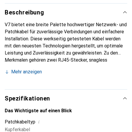
Beschreibung
V7 bietet eine breite Palette hochwertiger Netzwerk- und
Patchkabel für zuverlässige Verbindungen und einfachere
Installation. Diese werkseitig getesteten Kabel werden
mit den neuesten Technologien hergestellt, um optimale
Leistung und Zuverlässigkeit zu gewährleisten. Zu den
Merkmalen gehören zwei RJ45-Stecker, snagless
geformte Boots und die Kompatibilität mit allen
Mehr anzeigen
10/100/1000 Mbps Netzwerken. Sie sind geeignet für den
Einsatz mit Kabelmodems, Routern, Hubs, Patch-Panels
und anderen Netzwerkzubehörteilen.
Spezifikationen
Das Wichtigste auf einen Blick
i
Patchkabeltyp
Kupferkabel