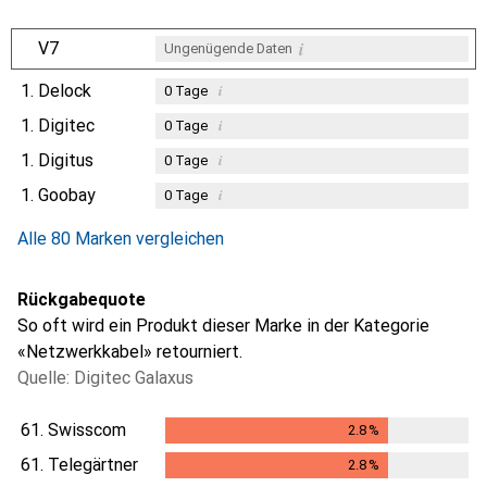
i
V7
Ungenügende Daten
1.
Delock
i
0
Tage
1.
Digitec
i
0
Tage
1.
Digitus
i
0
Tage
1.
Goobay
i
0
Tage
Alle 80 Marken vergleichen
Rückgabequote
So oft wird ein Produkt dieser Marke in der Kategorie
«Netzwerkkabel» retourniert.
Quelle: Digitec Galaxus
61.
Swisscom
2.8
%
2.8
%
61.
Telegärtner
2.8
%
2.8
%