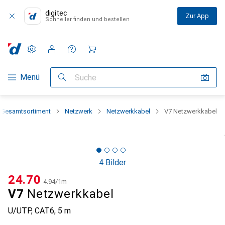
digitec
Zur App
Schneller finden und bestellen
Einstellungen
Kundenkonto
Vergleichslisten
Merklisten
Warenkorb
Navigation nach Kategorien
Menü
Suche
Gesamtsortiment
Netzwerk
Netzwerkkabel
V7 Netzwerkkabel
4 Bilder
CHF
24.70
CHF
4.94
/
1m
V7
Netzwerkkabel
U/UTP, CAT6, 5 m