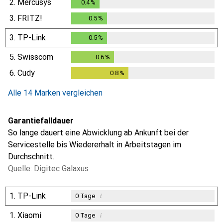
2.
Mercusys
0.4
%
0.4
%
3.
FRITZ!
0.5
%
0.5
%
3.
TP-Link
0.5
%
0.5
%
5.
Swisscom
0.6
%
0.6
%
6.
Cudy
0.8
%
0.8
%
Alle 14 Marken vergleichen
Garantiefalldauer
So lange dauert eine Abwicklung ab Ankunft bei der
Servicestelle bis Wiedererhalt in Arbeitstagen im
Durchschnitt.
Quelle: Digitec Galaxus
1.
TP-Link
i
0
Tage
1.
Xiaomi
i
0
Tage