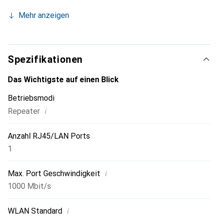
Bereich Ihres drahtlosen Netzwerks. Bevorzugen Sie das
Mehr anzeigen
Internet über das Kabel? Sie können einfach einen Laptop,
Fernseher oder Drucker am Netzwerkport anschliessen.
Spezifikationen
Das Wichtigste auf einen Blick
Betriebsmodi
i
Repeater
Anzahl RJ45/LAN Ports
1
i
Max. Port Geschwindigkeit
1000 Mbit/s
i
WLAN Standard