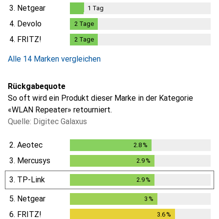
3.
Netgear
1
Tag
1
Tag
4.
Devolo
2
Tage
2
Tage
4.
FRITZ!
2
Tage
2
Tage
Alle 14 Marken vergleichen
Rückgabequote
So oft wird ein Produkt dieser Marke in der Kategorie
«WLAN Repeater» retourniert.
Quelle: Digitec Galaxus
2.
Aeotec
2.8
%
2.8
%
3.
Mercusys
2.9
%
2.9
%
3.
TP-Link
2.9
%
2.9
%
5.
Netgear
3
%
3
%
6.
FRITZ!
3.6
%
3.6
%