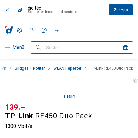
digitec
Zur App
Schneller finden und bestellen
Einstellungen
Kundenkonto
Vergleichslisten
Merklisten
Warenkorb
Navigation nach Kategorien
Menü
Suche
erk
Bridges + Router
WLAN Repeater
TP-Link RE450 Duo Pack
1 Bild
CHF
139.–
TP-Link
RE450 Duo Pack
1300 Mbit/s