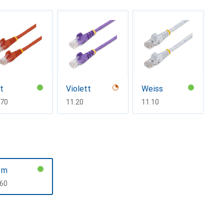
t
Violett
Weiss
F
.70
CHF
11.20
CHF
11.10
 m
F
.60