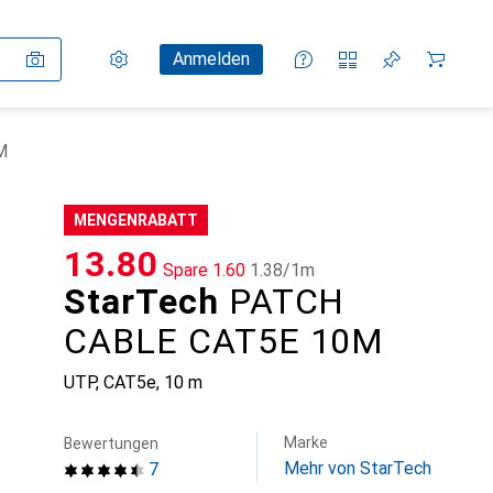
Einstellungen
Kundenkonto
Vergleichslisten
Merklisten
Warenkorb
Anmelden
M
MENGENRABATT
CHF
13.80
Spare
CHF
1.60
CHF
1.38
/
1m
StarTech
PATCH
CABLE CAT5E 10M
UTP, CAT5e, 10 m
Marke
Bewertungen
Mehr von StarTech
7