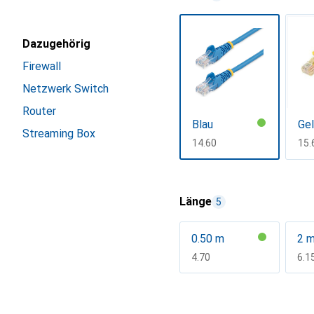
Dazugehörig
Firewall
Netzwerk Switch
Router
Blau
Ge
Streaming Box
CHF
14.60
CH
15.
Mehr anzeigen
Länge
5
0.50 m
2 
CHF
4.70
CH
6.1
Mehr anzeigen