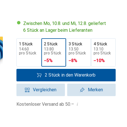
Zwischen Mo, 10.8. und Mi, 12.8. geliefert
6 Stück an Lager beim Lieferanten
1 Stück
2 Stück
3 Stück
4 Stück
CHF
14.60
CHF
13.80
CHF
13.50
CHF
13.10
pro Stück
pro Stück
pro Stück
pro Stück
−
5
%
−
8
%
−
10
%
2 Stück in den Warenkorb
Vergleichen
Merken
i
Kostenloser Versand ab 50.–