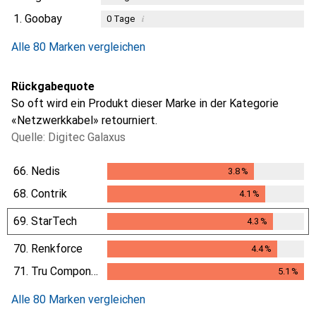
1.
Goobay
i
0
Tage
Alle 80 Marken vergleichen
Rückgabequote
So oft wird ein Produkt dieser Marke in der Kategorie
«Netzwerkkabel» retourniert.
Quelle: Digitec Galaxus
66.
Nedis
3.8
%
3.8
%
68.
Contrik
4.1
%
4.1
%
69.
StarTech
4.3
%
4.3
%
70.
Renkforce
4.4
%
4.4
%
71.
Tru Components
5.1
%
5.1
%
Alle 80 Marken vergleichen