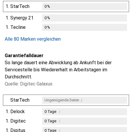
1.
StarTech
0
%
1.
Synergy 21
0
%
1.
Tecline
0
%
Alle 80 Marken vergleichen
Garantiefalldauer
So lange dauert eine Abwicklung ab Ankunft bei der
Servicestelle bis Wiedererhalt in Arbeitstagen im
Durchschnitt.
Quelle: Digitec Galaxus
i
StarTech
Ungenügende Daten
1.
Delock
i
0
Tage
1.
Digitec
i
0
Tage
1.
Digitus
i
0
Tage