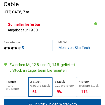
Cable
UTP, CAT6, 7 m
Schneller lieferbar
Angebot für
CHF
19.30
Marke
Bewertungen
Mehr von StarTech
5
Zwischen Mi, 12.8. und Fr, 14.8. geliefert
5 Stück an Lager beim Lieferanten
1 Stück
2 Stück
3 Stück
4 Stück
CHF
10.10
CHF
9.50
pro Stück
CHF
9.20
pro Stück
CHF
8.95
pro Stück
pro Stück
−
6
%
−
9
%
−
11
%
2 Stück in den Warenkorb