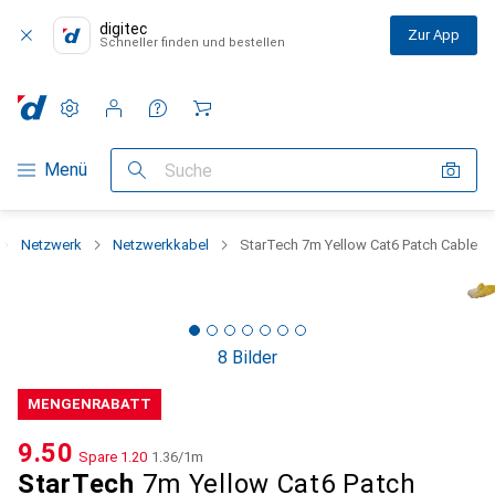
digitec
Zur App
Schneller finden und bestellen
Einstellungen
Kundenkonto
Vergleichslisten
Merklisten
Warenkorb
Navigation nach Kategorien
Menü
Suche
Netzwerk
Netzwerkkabel
StarTech 7m Yellow Cat6 Patch Cable
8 Bilder
MENGENRABATT
CHF
9.50
Spare
CHF
1.20
CHF
1.36
/
1m
StarTech
7m Yellow Cat6 Patch