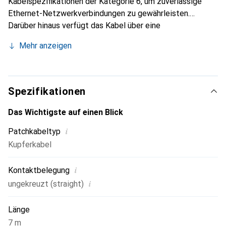
Kabelspezifikationen der Kategorie 6, um zuverlässige
Ethernet-Netzwerkverbindungen zu gewährleisten.
Darüber hinaus verfügt das Kabel über eine
strapazierfähige gelbe PVC-Ummantelung, mit der Sie
Mehr anzeigen
Netzwerkkabelführungen bei Bedarf farblich markieren
können.
Spezifikationen
Das Wichtigste auf einen Blick
i
Patchkabeltyp
Kupferkabel
i
Kontaktbelegung
i
ungekreuzt (straight)
Länge
7 m