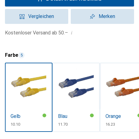
Vergleichen
Merken
i
Kostenloser Versand ab 50.–
Farbe
5
Gelb
Blau
Orange
CHF
10.10
CHF
11.70
CHF
16.23