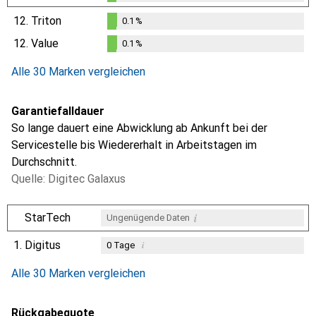
0.1
%
12.
Triton
0.1
%
0.1
%
12.
Value
0.1
%
0.1
%
Alle 30 Marken vergleichen
Garantiefalldauer
So lange dauert eine Abwicklung ab Ankunft bei der
Servicestelle bis Wiedererhalt in Arbeitstagen im
Durchschnitt.
Quelle: Digitec Galaxus
i
StarTech
Ungenügende Daten
1.
Digitus
i
0
Tage
i
i
i
Ungenügende Daten
Ungenügende Daten
Ungenügende Daten
Alle 30 Marken vergleichen
Rückgabequote