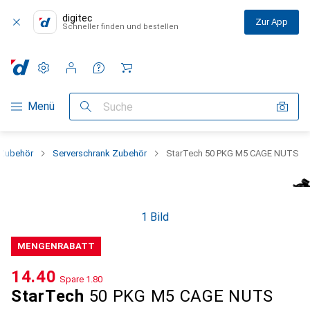
digitec
Zur App
Schneller finden und bestellen
Einstellungen
Kundenkonto
Vergleichslisten
Merklisten
Warenkorb
Navigation nach Kategorien
Menü
Suche
 Zubehör
Serverschrank Zubehör
StarTech 50 PKG M5 CAGE NUTS
1 Bild
MENGENRABATT
CHF
14.40
Spare
CHF
1.80
StarTech
50 PKG M5 CAGE NUTS