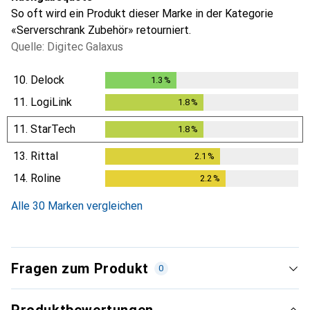
So oft wird ein Produkt dieser Marke in der Kategorie
«Serverschrank Zubehör» retourniert.
Quelle: Digitec Galaxus
10.
Delock
1.3
%
1.3
%
11.
LogiLink
1.8
%
1.8
%
11.
StarTech
1.8
%
1.8
%
13.
Rittal
2.1
%
2.1
%
14.
Roline
2.2
%
2.2
%
Alle 30 Marken vergleichen
Fragen zum Produkt
0
Produktbewertungen