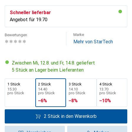
Schneller lieferbar
Angebot für
CHF
19.70
Marke
Bewertungen
Mehr von StarTech
Zwischen Mi, 12.8. und Fr, 14.8. geliefert
5 Stück an Lager beim Lieferanten
1 Stück
2 Stück
3 Stück
4 Stück
CHF
15.30
CHF
14.40
CHF
14.10
CHF
13.70
pro Stück
pro Stück
pro Stück
pro Stück
−
6
%
−
8
%
−
10
%
2 Stück in den Warenkorb