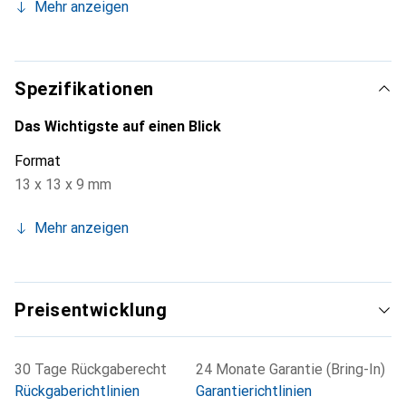
Mehr anzeigen
Käfigmutter schnell und einfach anbringen können. Dieses
TAA-konforme Produkt erfüllt die Anforderungen des US
Federal Trade Agreements Act und ermöglicht Käufe unter
dem Government Services Administration Schedule der
Spezifikationen
US-Regierung.
Das Wichtigste auf einen Blick
Format
13 x 13 x 9 mm
Mehr anzeigen
Preisentwicklung
30 Tage Rückgaberecht
24 Monate Garantie (Bring-In)
Rückgaberichtlinien
Garantierichtlinien