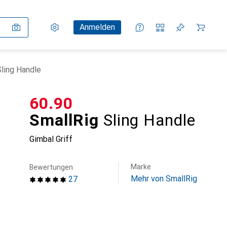
Einstellungen
Kundenkonto
Vergleichslisten
Merklisten
Warenkorb
Anmelden
Sling Handle
CHF
60.90
SmallRig
Sling Handle
Gimbal Griff
Marke
Bewertungen
Mehr von SmallRig
27