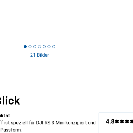
21 Bilder
lick
lität
4.8
f ist speziell für DJI RS 3 Mini konzipiert und
 Passform.