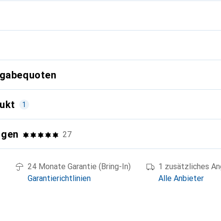
g
kgabequoten
ukt
1
ngen
27
24 Monate Garantie (Bring-In)
1 zusätzliches A
Garantierichtlinien
Alle Anbieter